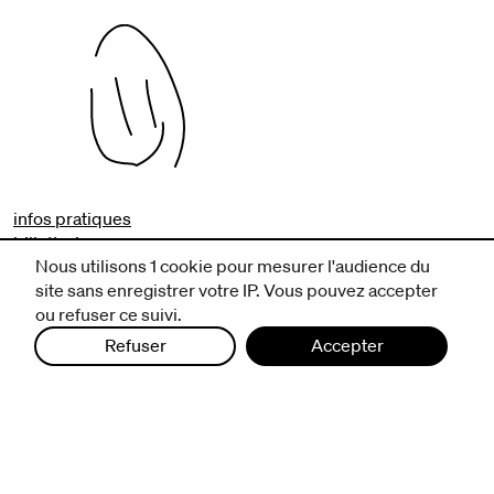
infos pratiques
billetterie
Nous utilisons 1 cookie pour mesurer l'audience du
nous suivre
site sans enregistrer votre IP. Vous pouvez accepter
ou refuser ce suivi.
excentriques
biennale de danse
Refuser
Accepter
du Val-de-Marne
archives
artistes associé·e·s
résidences