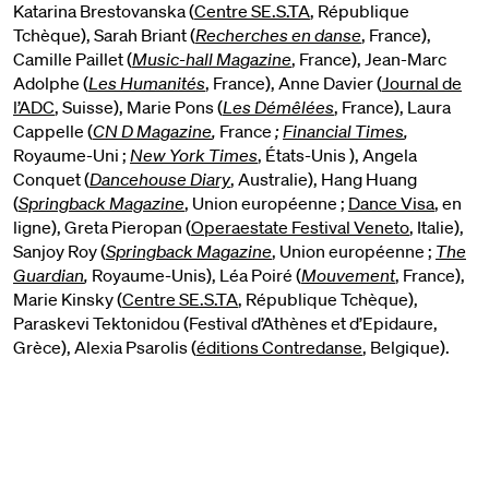
Katarina Brestovanska (
Centre SE.S.TA
, République
Tchèque), Sarah Briant (
Recherches en danse
, France),
Camille Paillet (
Music-hall Magazine
, France), Jean-Marc
Adolphe (
Les Humanités
, France), Anne Davier (
Journal de
l’ADC
, Suisse), Marie Pons (
Les Démêlées
, France), Laura
Cappelle (
CN D Magazine
,
France
;
Financial Times
,
Royaume-Uni ;
New York Times
, États-Unis ), Angela
Conquet (
Dancehouse Diary
, Australie), Hang Huang
(
Springback Magazine
, Union européenne ;
Dance Visa
, en
ligne), Greta Pieropan (
Operaestate Festival Veneto
, Italie),
Sanjoy Roy (
Springback Magazine
, Union européenne ;
The
Guardian
,
Royaume-Unis), Léa Poiré (
Mouvement
, France),
Marie Kinsky (
Centre SE.S.TA
, République Tchèque),
Paraskevi Tektonidou (Festival d’Athènes et d’Epidaure,
Grèce), Alexia Psarolis (
éditions Contredanse
, Belgique).