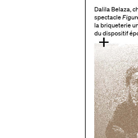
Dalila Belaza, c
spectacle
Figu
la briqueterie u
du dispositif ép
+