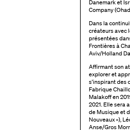
Danemark et Is
Company (Ohad 
Dans la continu
créateurs avec l
présentées dans 
Frontières à Cha
Aviv/Holland Da
Affirmant son a
explorer et appr
s’inspirant des
Fabrique Chaillot
Malakoff en 2019
2021. Elle sera
de Musique et d
Nouveaux »), Lé
Anse/Gros Morne