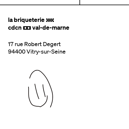
+
la briqueterie
.
cdcn
val-de-marne
,
17 rue Robert Degert
94400 Vitry-sur-Seine
Nadi
202