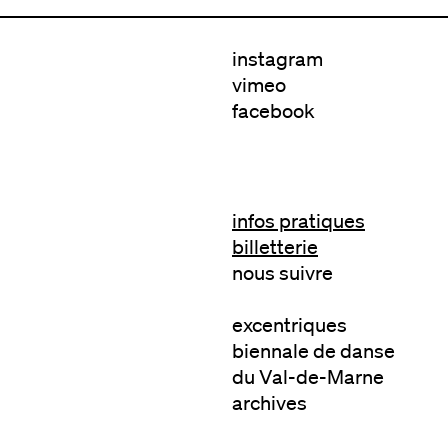
instagram
vimeo
facebook
infos pratiques
billetterie
nous suivre
excentriques
biennale de danse
a Beugré
Volmir Cordeiro
du Val-de-Marne
1-2023
2021-2023
archives