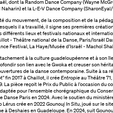
raël, dont la Random Dance Company (Wayne McGre
Naharin) et la L-E-V Dance Company (SharonEyal/
ité du mouvement, de la composition et de la pédag
esquels il a travaillé, il signe ses premières créatio
différents lieux et festivals nationaux et internatio
illot - Théâtre national de la Danse, Paris/Israël Da
nce Festival, La Haye/Musée d’Israël - Machol Sha
ttachement à la culture guadeloupéenne et à son île
ofondir son lien avec le Gwoka et creuser son hérita
 ouvertures de la danse contemporaine. Suite à sa 
” fin 2017 à Chaillot, il crée
Entropie
au Théâtre 71
. La pièce reçoit le Prix du Public à l’occasion du
 adaptée pour l’ensemble chorégraphique du Conser
e Danse Paris en 2024. Avec le soutien du ministèr
o Lérus crée en 2022
Gounouj In Situ
, joué sur le s
 à Deshaies en Guadeloupe. En 2024, suit Gounouj,