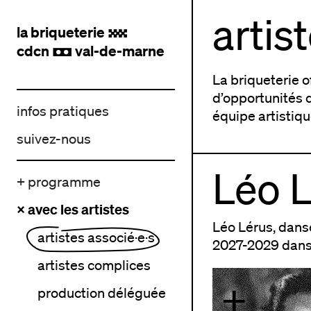
artis
la briqueterie
.
cdcn
val-de-marne
,
La briqueterie 
d’opportunités d
infos pratiques
équipe artistiqu
suivez-nous
Léo 
+ programme
× avec les artistes
Léo Lérus, dans
artistes associé·e·s
2027-2029 dans 
artistes complices
+
production déléguée