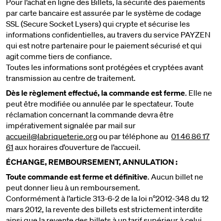
Pour l’achat en ligne des Billets, la sécurité des paiements
par carte bancaire est assurée par le système de codage
SSL (Secure Socket Lysers) qui crypte et sécurise les
informations confidentielles, au travers du service PAYZEN
qui est notre partenaire pour le paiement sécurisé et qui
agit comme tiers de confiance.
Toutes les informations sont protégées et cryptées avant
transmission au centre de traitement.
Dès le règlement effectué, la commande est ferme
. Elle ne
peut être modifiée ou annulée par le spectateur. Toute
réclamation concernant la commande devra être
impérativement signalée par mail sur
accueil@labriqueterie.org
ou par téléphone au
01 46 86 17
61
aux horaires d’ouverture de l’accueil.
ÉCHANGE, REMBOURSEMENT, ANNULATION :
Toute commande est ferme et définitive
. Aucun billet ne
peut donner lieu à un remboursement.
Conformément à l’article 313-6-2 de la loi n°2012-348 du 12
mars 2012, la revente des billets est strictement interdite
ainsi que la revente des billets à un tarif supérieur à celui