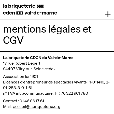
la briqueterie
.
+
cdcn
val-de-marne
,
mentions légales et
CGV
La briqueterie CDCN du Val-de-Marne
17 rue Robert Degert
94407 Vitry-sur-Seine cedex
Association loi 1901
Licences d'entrepreneur de spectacles vivants : 1-011410, 2-
011283, 3-011161
n° TVA intracommunautaire : FR 76 322 961 780
Contact : 01 46 86 17 61
Mail :
accueil@labriqueterie.org