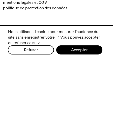
mentions légales et CGV
politique de protection des données
Nous utilisons 1 cookie pour mesurer l'audience du
site sans enregistrer votre IP. Vous pouvez accepter
ou refuser ce suivi.
Refuser
Accepter
infos pratiques
billetterie
nous suivre
excentriques
biennale de danse
du Val-de-Marne
archives