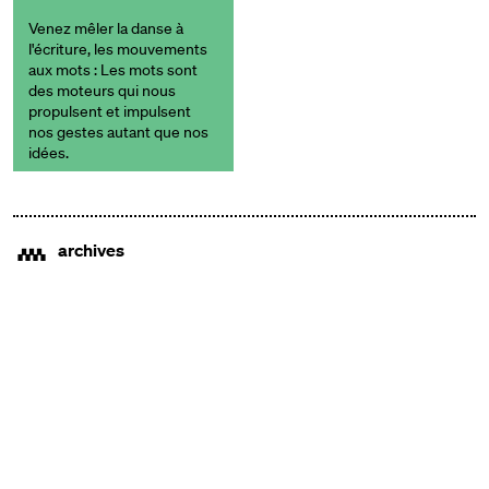
Venez mêler la danse à
l'écriture, les mouvements
aux mots : Les mots sont
des moteurs qui nous
propulsent et impulsent
nos gestes autant que nos
idées.
archives
/
à venir...