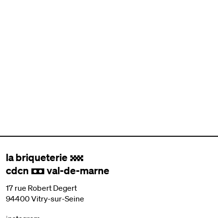
la briqueterie
.
cdcn
val-de-marne
,
17 rue Robert Degert
94400 Vitry-sur-Seine