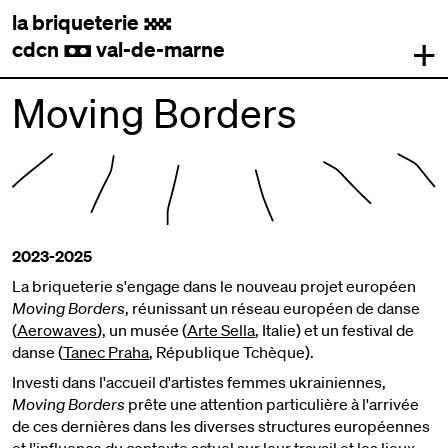
la briqueterie
.
+
cdcn
val-de-marne
,
Moving Borders
2023-2025
La briqueterie s'engage dans le nouveau projet européen
Moving Borders
, réunissant un réseau européen de danse
(
Aerowaves
), un musée (
Arte Sella
, Italie) et un festival de
danse (
Tanec Praha
, République Tchèque).
Investi dans l'accueil d'artistes femmes ukrainiennes,
Moving Borders
prête une attention particulière à l'arrivée
de ces dernières dans les diverses structures européennes
et l'influence du contexte actuel sur leur travail et les lieux