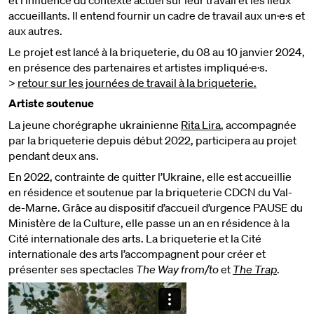
accueillants. Il
entend fournir un cadre de travail aux un·e·s et
aux autres.
Le projet est lancé à la briqueterie, du 08 au 10 janvier 2024,
en présence des partenaires et artistes impliqué·e·s.
>
retour sur les journées de travail à la briqueterie.
Artiste soutenue
La jeune chorégraphe ukrainienne
Rita Lira
, accompagnée
par la briqueterie depuis début 2022, participera au projet
pendant deux ans.
En 2022, contrainte de quitter l’Ukraine, elle est accueillie
en résidence et soutenue par la briqueterie CDCN du Val-
de-Marne. Grâce au dispositif d’accueil d’urgence PAUSE du
Ministère de la Culture, elle passe un an en résidence à la
Cité internationale des arts. La briqueterie et la Cité
internationale des arts l’accompagnent pour créer et
présenter ses spectacles
The Way from/to
et
The Trap
.