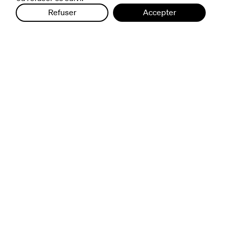
Refuser
Accepter
infos pratiques
billetterie
nous suivre
excentriques
biennale de danse
du Val-de-Marne
archives
artistes associé·e·s
résidences
avec les publics
pratiquer ensemble
de l'école à l'université
prendre soin
aller plus loin