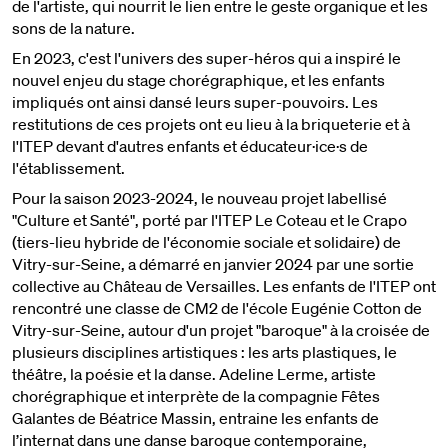
de l'artiste, qui nourrit le lien entre le geste organique et les
sons de la nature.
En 2023, c'est l'univers des super-héros qui a inspiré le
nouvel enjeu du stage chorégraphique, et les enfants
impliqués ont ainsi dansé leurs super-pouvoirs. Les
restitutions de ces projets ont eu lieu à la briqueterie et à
l'ITEP devant d'autres enfants et éducateur·ice·s de
l'établissement.
Pour la saison 2023-2024, le nouveau projet labellisé
"Culture et Santé", porté par l'ITEP Le Coteau et le Crapo
(tiers-lieu hybride de l'économie sociale et solidaire) de
Vitry-sur-Seine, a démarré en janvier 2024 par une sortie
collective au Château de Versailles. Les enfants de l'ITEP ont
rencontré une classe de CM2 de l'école Eugénie Cotton de
Vitry-sur-Seine, autour d'un projet "baroque" à la croisée de
plusieurs disciplines artistiques : les arts plastiques, le
théâtre, la poésie et la danse. Adeline Lerme, artiste
chorégraphique et interprète de la compagnie Fêtes
Galantes de Béatrice Massin, entraine les enfants de
l’internat dans une danse baroque contemporaine,