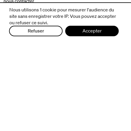
nous contacter
mentions légales et CGV
Nous utilisons 1 cookie pour mesurer l'audience du
politique de protection des données
site sans enregistrer votre IP. Vous pouvez accepter
ou refuser ce suivi.
Refuser
Accepter
infos pratiques
billetterie
nous suivre
excentriques
biennale de danse
du Val-de-Marne