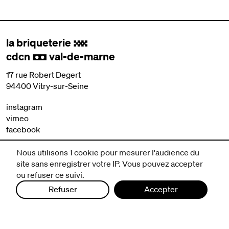
la briqueterie
.
cdcn
val-de-marne
,
17 rue Robert Degert
94400 Vitry-sur-Seine
instagram
vimeo
facebook
Nous utilisons 1 cookie pour mesurer l'audience du
nous contacter
site sans enregistrer votre IP. Vous pouvez accepter
mentions légales et CGV
ou refuser ce suivi.
politique de protection des données
Refuser
Accepter