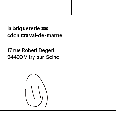
la briqueterie
.
cdcn
val-de-marne
,
17 rue Robert Degert
94400 Vitry-sur-Seine