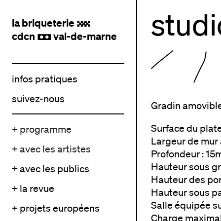
studi
la briqueterie
.
cdcn
val-de-marne
,
infos pratiques
suivez-nous
Gradin amovible
Surface du plat
+ programme
Largeur de mur 
+ avec les artistes
Profondeur : 15
Hauteur sous gri
+ avec les publics
Hauteur des por
+ la revue
Hauteur sous pa
Salle équipée su
+ projets européens
Charge maximal