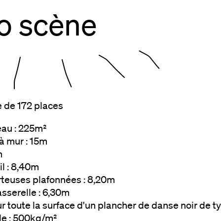
o scène
 de 172 places
eau : 225m²
à mur : 15m
m
l : 8,40m
teuses plafonnées : 8,20m
sserelle : 6,30m
r toute la surface d'un plancher de danse noir de ty
e : 500kg/m²