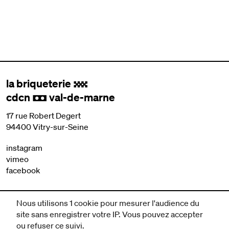
la briqueterie
.
cdcn
val-de-marne
,
17 rue Robert Degert
94400 Vitry-sur-Seine
instagram
vimeo
facebook
nous contacter
Nous utilisons 1 cookie pour mesurer l'audience du
mentions légales et CGV
site sans enregistrer votre IP. Vous pouvez accepter
politique de protection des données
ou refuser ce suivi.