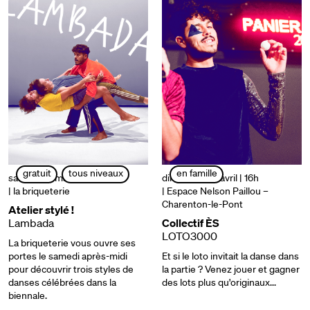
gratuit
tous niveaux
en famille
samedi 29 mars | 15h à 17h
dimanche 06 avril | 16h
| la briqueterie
| Espace Nelson Paillou –
Charenton-le-Pont
Atelier stylé !
Lambada
Collectif ÈS
LOTO3000
La briqueterie vous ouvre ses
portes le samedi après-midi
Et si le loto invitait la danse dans
pour découvrir trois styles de
la partie ? Venez jouer et gagner
danses célébrées dans la
des lots plus qu'originaux...
biennale.