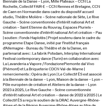
Biennale de la Danse – Lyon, Mille Plateaux – CCN La
Rochelle, Collectif FAIR-E – CCN Rennes et Bretagne, CCN
de Caen en Normandie dans cadre du dispositif accueil
studio, Théâtre Molière – Scène nationale de Sète, Le Rive
Gauche – Scène conventionnée d’intérêt national Art et
création – Saint Etienne du Rouvray, Espaces Pluriels -
Scène conventionnée d’intérêt national Art et création – Pau
| soutien : Fonds Haplotès | Projet soutenu dans le cadre du
programme Etape Danse, initié par l’Institut français
d’Allemagne - Bureau du Théâtre et de la Danse, en
partenariat avec : La fabrik Potsdam, Interplay International
Festival contemporary dance (Turin) en collaboration avec
La Lavanderia a Vapore / FondazionePiemonte dal Vivo
(Piémont) et La Briqueterie CDCN Val-de-Marne |
remerciements : Opéra de Lyon | Le Collectif ÈS est associé
à la Biennale de la danse – Lyon, Maison de la danse – Lyon –
Pôle européen de création et Ateliers de la danse – Lyon
2023 à 2025, Le Rive Gauche – Scène conventionnée
d’intérêt national Art et création – danse de 2022 à 2025 | Le
Collectif ÈS a reçu le soutien de la DRAC Auvergne-Rhône-
Alpes et de la Région Auvergne-Rhône-Alpes au titre de