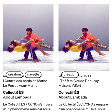
création
navette
création
mardi 1er avril | 20h30
jeudi 03 avril | 20h30
| Centre des bords de Marne –
| Théâtre Claude Debussy -
Le Perreux-sur-Marne
Maisons-Alfort
Collectif ÈS
Collectif ÈS
About Lambada
About Lambada
Le Collectif ÈS / CCNO s’empare
Le Collectif ÈS / CCNO s’empare
d’un phénomène musical sous-
d’un phénomène musical sous-