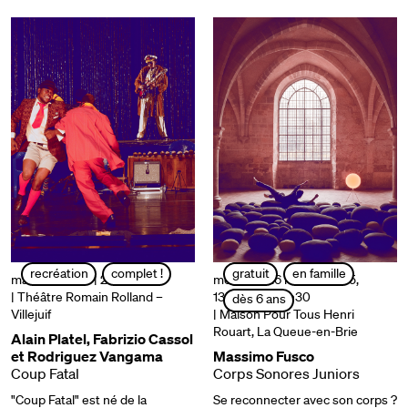
recréation
complet !
gratuit
en famille
mardi 25 mars | 20h30
mercredi 26 mars | 10h45,
| Théâtre Romain Rolland –
13h30, 15h, 17h30
dès 6 ans
Villejuif
| Maison Pour Tous Henri
Rouart, La Queue-en-Brie
Alain Platel, Fabrizio Cassol
et Rodriguez Vangama
Massimo Fusco
Coup Fatal
Corps Sonores Juniors
"Coup Fatal" est né de la
Se reconnecter avec son corps ?