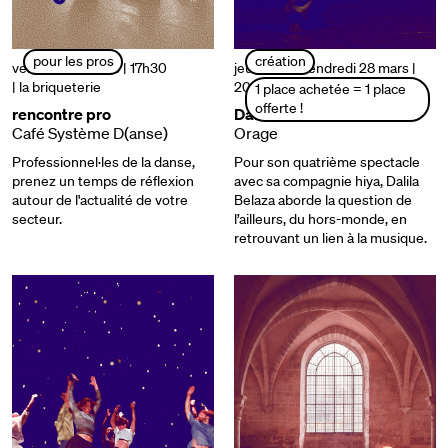
pour les pros
création
vendredi 28 mars | 17h30
jeudi 27 et vendredi 28 mars |
| la briqueterie
20h30
| la briqueterie
1 place achetée = 1 place
offerte !
rencontre pro
Dalila Belaza
Café Système D(anse)
Orage
Professionnel·les de la danse,
Pour son quatrième spectacle
prenez un temps de réflexion
avec sa compagnie hiya, Dalila
autour de l'actualité de votre
Belaza aborde la question de
secteur.
l’ailleurs, du hors-monde, en
retrouvant un lien à la musique.