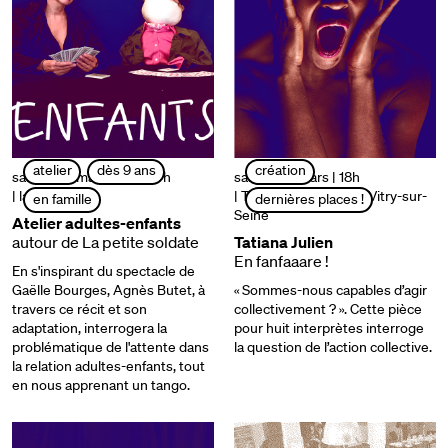
atelier
dès 9 ans
création
samedi 15 mars | 15h à 17h
samedi 15 mars | 18h
| la briqueterie
| Théâtre Jean-Vilar – Vitry-sur-
en famille
dernières places !
Seine
Atelier adultes-enfants
autour de La petite soldate
Tatiana Julien
En fanfaaare !
En s'inspirant du spectacle de
Gaëlle Bourges, Agnès Butet, à
« Sommes-nous capables d’agir
travers ce récit et son
collectivement ? ». Cette pièce
adaptation, interrogera la
pour huit interprètes interroge
problématique de l'attente dans
la question de l’action collective.
la relation adultes-enfants, tout
en nous apprenant un tango.