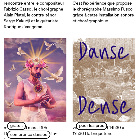
rencontre entre le compositeur
C’est l’expérience que propose
Fabrizio Cassol, le chorégraphe
le chorégraphe Massimo Fusco
Alain Platel, le contre-ténor
grâce à cette installation sonore
Serge Kakudji et le guitariste
et chorégraphique…
Rodriguez Vangama.
gratuit
pour les pros
mercredi 26 mars | 19h
vendredi 28 mars | 14h30 à
| Conservatoire du Kremlin-
17h30
| la briqueterie
conférence dansée