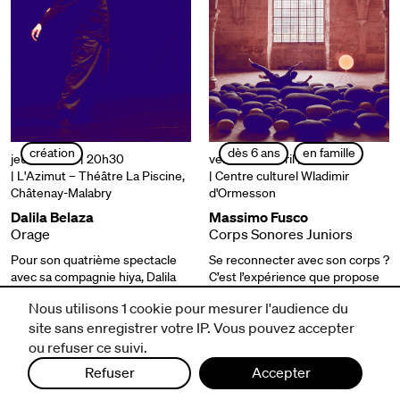
création
dès 6 ans
en famille
jeudi 10 avril | 20h30
vendredi 11 avril | 15h, 19h
| L'Azimut – Théâtre La Piscine,
| Centre culturel Wladimir
Châtenay-Malabry
d'Ormesson
Dalila Belaza
Massimo Fusco
Orage
Corps Sonores Juniors
Pour son quatrième spectacle
Se reconnecter avec son corps ?
avec sa compagnie hiya, Dalila
C’est l’expérience que propose
Belaza aborde la question de
le chorégraphe Massimo Fusco
Nous utilisons 1 cookie pour mesurer l'audience du
l’ailleurs, du hors-monde, en
grâce à cette installation sonore
site sans enregistrer votre IP. Vous pouvez accepter
retrouvant un lien à la musique.
et chorégraphique…
ou refuser ce suivi.
Refuser
Accepter