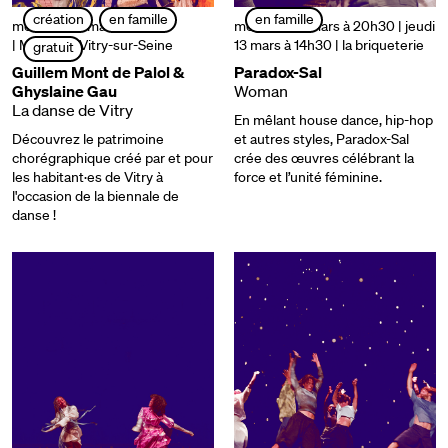
création
en famille
en famille
mercredi 12 mars | 18h
mercredi 12 mars à 20h30 | jeudi
| Mairie de Vitry-sur-Seine
13 mars à 14h30
| la briqueterie
gratuit
Guillem Mont de Palol &
Paradox-Sal
Ghyslaine Gau
Woman
La danse de Vitry
En mêlant house dance, hip-hop
Découvrez le patrimoine
et autres styles, Paradox-Sal
chorégraphique créé par et pour
crée des œuvres célébrant la
les habitant·es de Vitry à
force et l’unité féminine.
l'occasion de la biennale de
danse !