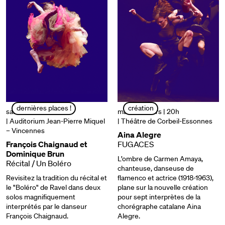
dernières places !
création
samedi 22 mars | 20h
mardi 25 mars | 20h
| Auditorium Jean-Pierre Miquel
| Théâtre de Corbeil-Essonnes
– Vincennes
Aina Alegre
François Chaignaud et
FUGACES
Dominique Brun
L’ombre de Carmen Amaya,
Récital / Un Boléro
chanteuse, danseuse de
Revisitez la tradition du récital et
flamenco et actrice (1918-1963),
le "Boléro" de Ravel dans deux
plane sur la nouvelle création
solos magnifiquement
pour sept interprètes de la
interprétés par le danseur
chorégraphe catalane Aina
François Chaignaud.
Alegre.