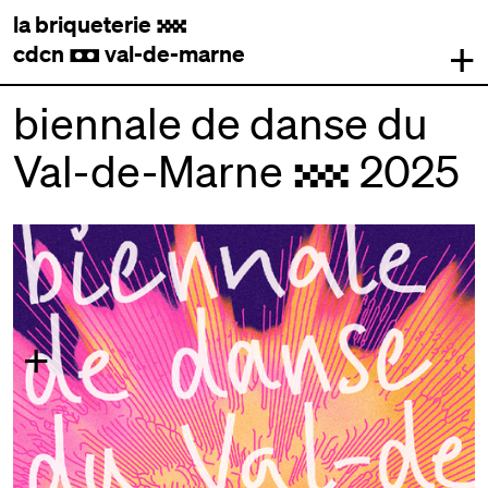
la briqueterie
.
+
cdcn
val-de-marne
,
biennale de danse du
Val-de-Marne
2025
.
+