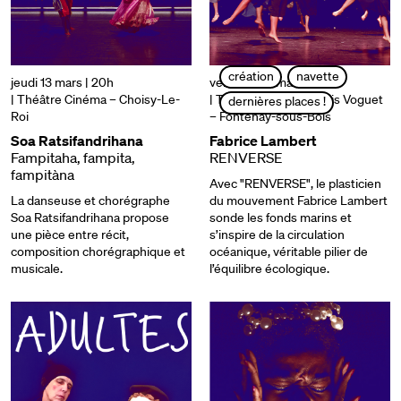
création
navette
jeudi 13 mars | 20h
vendredi 14 mars | 20h
| Théâtre Cinéma – Choisy-Le-
| Théâtre Jean-François Voguet
dernières places !
Roi
– Fontenay-sous-Bois
Soa Ratsifandrihana
Fabrice Lambert
Fampitaha, fampita,
RENVERSE
fampitàna
Avec "RENVERSE", le plasticien
La danseuse et chorégraphe
du mouvement Fabrice Lambert
Soa Ratsifandrihana propose
sonde les fonds marins et
une pièce entre récit,
s’inspire de la circulation
composition chorégraphique et
océanique, véritable pilier de
musicale.
l’équilibre écologique.