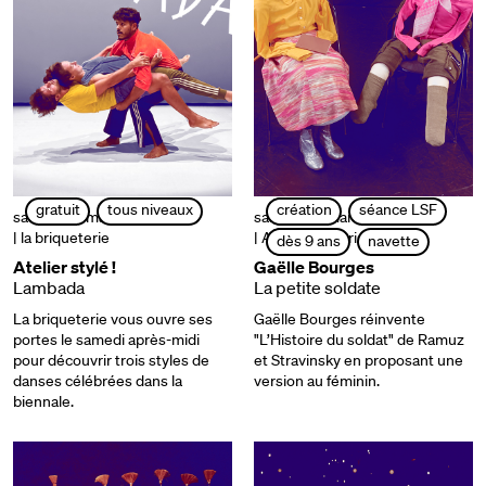
gratuit
tous niveaux
création
séance LSF
samedi 29 mars | 15h à 17h
samedi 29 mars | 17h
| la briqueterie
| Atelier de Paris / CDCN
dès 9 ans
navette
Atelier stylé !
Gaëlle Bourges
Lambada
La petite soldate
La briqueterie vous ouvre ses
Gaëlle Bourges réinvente
portes le samedi après-midi
"L’Histoire du soldat" de Ramuz
pour découvrir trois styles de
et Stravinsky en proposant une
danses célébrées dans la
version au féminin.
biennale.