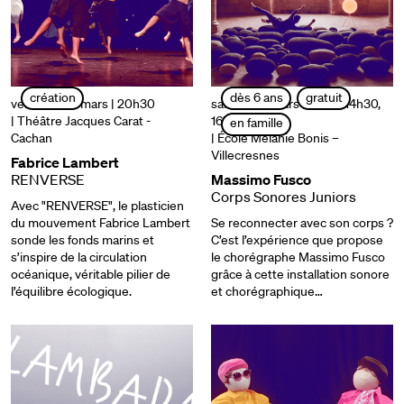
création
dès 6 ans
gratuit
vendredi 28 mars | 20h30
samedi 29 mars | 11h30, 14h30,
| Théâtre Jacques Carat -
16h
en famille
Cachan
| École Mélanie Bonis –
Villecresnes
Fabrice Lambert
RENVERSE
Massimo Fusco
Corps Sonores Juniors
Avec "RENVERSE", le plasticien
du mouvement Fabrice Lambert
Se reconnecter avec son corps ?
sonde les fonds marins et
C’est l’expérience que propose
s’inspire de la circulation
le chorégraphe Massimo Fusco
océanique, véritable pilier de
grâce à cette installation sonore
l’équilibre écologique.
et chorégraphique…