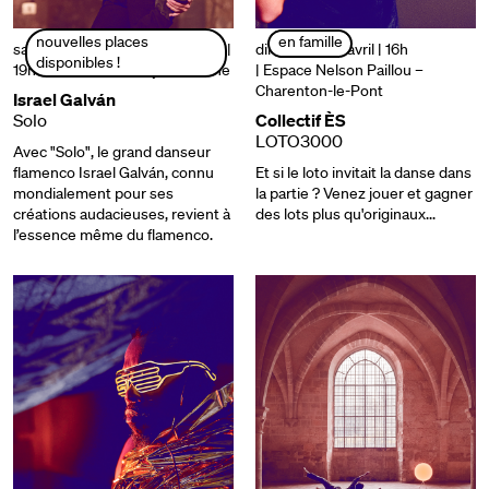
nouvelles places
en famille
samedi 05 et dimanche 06 avril |
dimanche 06 avril | 16h
disponibles !
19h
| MAC VAL – Vitry-sur-Seine
| Espace Nelson Paillou –
Charenton-le-Pont
Israel Galván
Solo
Collectif ÈS
LOTO3000
Avec "Solo", le grand danseur
flamenco Israel Galván, connu
Et si le loto invitait la danse dans
mondialement pour ses
la partie ? Venez jouer et gagner
créations audacieuses, revient à
des lots plus qu'originaux...
l’essence même du flamenco.