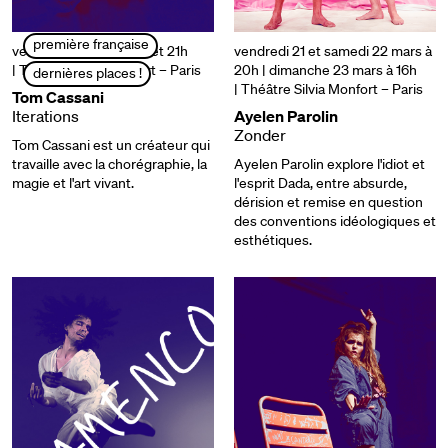
première française
vendredi 21 mars | 19h et 21h
vendredi 21 et samedi 22 mars à
| Théâtre Silvia Monfort – Paris
20h | dimanche 23 mars à 16h
dernières places !
| Théâtre Silvia Monfort – Paris
Tom Cassani
Iterations
Ayelen Parolin
Zonder
Tom Cassani est un créateur qui
travaille avec la chorégraphie, la
Ayelen Parolin explore l'idiot et
magie et l'art vivant.
l'esprit Dada, entre absurde,
dérision et remise en question
des conventions idéologiques et
esthétiques.