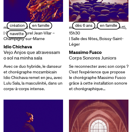
création
en famille
dès 6 ans
en famille
mardi 08 avril | 20h30
mercredi 09 avril | 10h30, 14h15,
| Centre culturel Jean-Vilar –
15h30
navette
Champigny-sur-Marne
| Salle des fêtes, Boissy-Saint-
Léger
Idio Chichava
Vejo Anjos que atravessam
Massimo Fusco
o sol na minha sala
Corps Sonores Juniors
Avec ce duo hybride, le danseur
Se reconnecter avec son corps ?
et chorégraphe mozambicain
C’est l’expérience que propose
Idio Chichava remet en jeu, avec
le chorégraphe Massimo Fusco
Lulu Sala, la masculinité, dans un
grâce à cette installation sonore
corps-à-corps intense.
et chorégraphique…