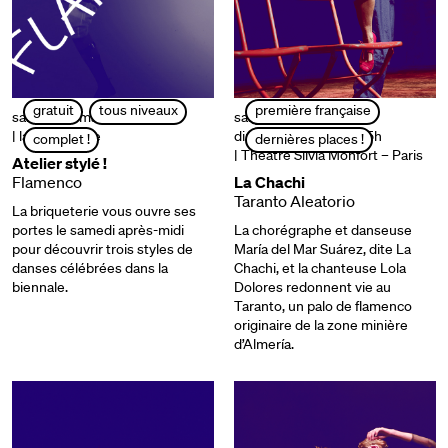
gratuit
tous niveaux
première française
samedi 22 mars | 15h à 17h
samedi 22 mars à 19h |
| la briqueterie
dimanche 23 mars à 15h
complet !
dernières places !
| Théâtre Silvia Monfort – Paris
Atelier stylé !
Flamenco
La Chachi
Taranto Aleatorio
La briqueterie vous ouvre ses
portes le samedi après-midi
La chorégraphe et danseuse
pour découvrir trois styles de
María del Mar Suárez, dite La
danses célébrées dans la
Chachi, et la chanteuse Lola
biennale.
Dolores redonnent vie au
Taranto, un palo de flamenco
originaire de la zone minière
d’Almería.