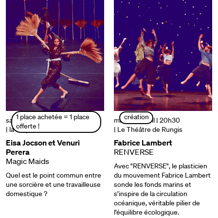
1 place achetée = 1 place
création
samedi 29 mars | 20h30
mardi 1er avril | 20h30
offerte !
| la briqueterie
| Le Théâtre de Rungis
Eisa Jocson et Venuri
Fabrice Lambert
Perera
RENVERSE
Magic Maids
Avec "RENVERSE", le plasticien
Quel est le point commun entre
du mouvement Fabrice Lambert
une sorcière et une travailleuse
sonde les fonds marins et
domestique ?
s’inspire de la circulation
océanique, véritable pilier de
l’équilibre écologique.