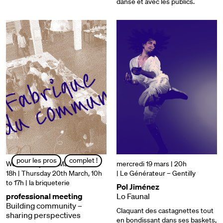
danse et avec les publics.
pour les pros
complet !
Wednesday 19th March, 14h to
mercredi 19 mars | 20h
18h | Thursday 20th March, 10h
| Le Générateur – Gentilly
to 17h
| la briqueterie
Pol Jiménez
professional meeting
Lo Faunal
Building community –
Claquant des castagnettes tout
sharing perspectives
en bondissant dans ses baskets,