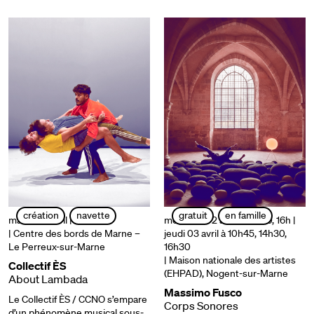
création
navette
gratuit
en famille
mardi 1er avril | 20h30
mercredi 02 avril à 14h30, 16h |
| Centre des bords de Marne –
jeudi 03 avril à 10h45, 14h30,
Le Perreux-sur-Marne
16h30
| Maison nationale des artistes
Collectif ÈS
(EHPAD), Nogent-sur-Marne
About Lambada
Massimo Fusco
Le Collectif ÈS / CCNO s’empare
Corps Sonores
d’un phénomène musical sous-