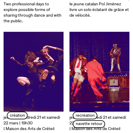
Two professional days to
le jeune catalan Pol Jiménez
explore possible forms of
livre un solo éclatant de grâce et
sharing through dance and with
de vélocité.
the public.
création
recréation
jeudi 20, vendredi 21 et samedi
jeudi 20, vendredi 21 et samedi
22 mars | 19h30
22 mars | 21h
navette retour
| Maison des Arts de Créteil
| Maison des Arts de Créteil