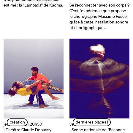
estimé : la "Lambada" de Kaoma.
Se reconnecter avec son corps ?
C’est l’expérience que propose
le chorégraphe Massimo Fusco
grâce à cette installation sonore
et chorégraphique…
création
dernières places !
jeudi 03 avril | 20h30
vendredi 04 avril | 20h
| Théâtre Claude Debussy -
| Scène nationale de l'Essonne –