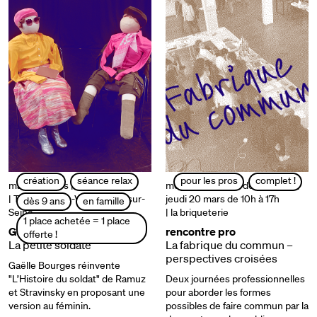
création
séance relax
pour les pros
complet !
mardi 18 mars | 19h
mercredi 19 mars de 14h à 18h |
| Théâtre Jean-Vilar – Vitry-sur-
jeudi 20 mars de 10h à 17h
dès 9 ans
en famille
Seine
| la briqueterie
1 place achetée = 1 place
Gaëlle Bourges
rencontre pro
offerte !
La petite soldate
La fabrique du commun –
perspectives croisées
Gaëlle Bourges réinvente
"L’Histoire du soldat" de Ramuz
Deux journées professionnelles
et Stravinsky en proposant une
pour aborder les formes
version au féminin.
possibles de faire commun par la