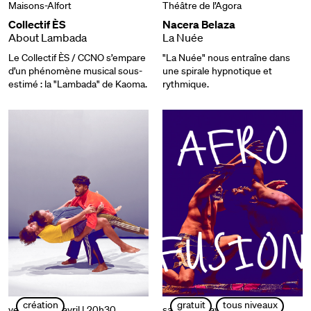
Maisons-Alfort
Théâtre de l’Agora
Collectif ÈS
Nacera Belaza
About Lambada
La Nuée
Le Collectif ÈS / CCNO s’empare
"La Nuée" nous entraîne dans
d’un phénomène musical sous-
une spirale hypnotique et
estimé : la "Lambada" de Kaoma.
rythmique.
création
gratuit
tous niveaux
vendredi 04 avril | 20h30
samedi 05 avril | 15h à 17h