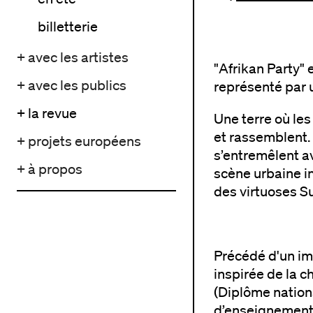
billetterie
+ avec les artistes
"Afrikan Party" e
+ avec les publics
représenté par 
+ la revue
Une terre où les 
et rassemblent.
+ projets européens
s’entremêlent a
+ à propos
scène urbaine i
des virtuoses Su
Précédé d'un im
inspirée de la 
(Diplôme nation
d’enseignement 