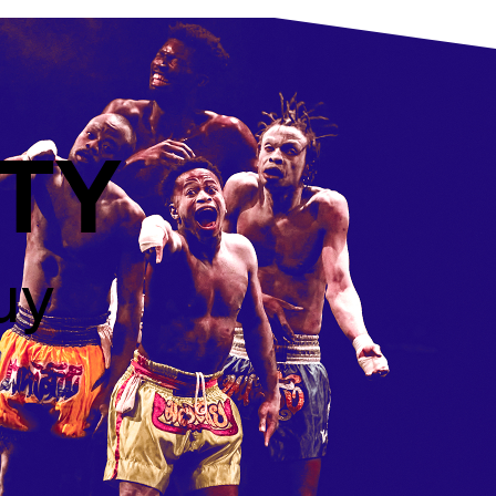
RTY
uy