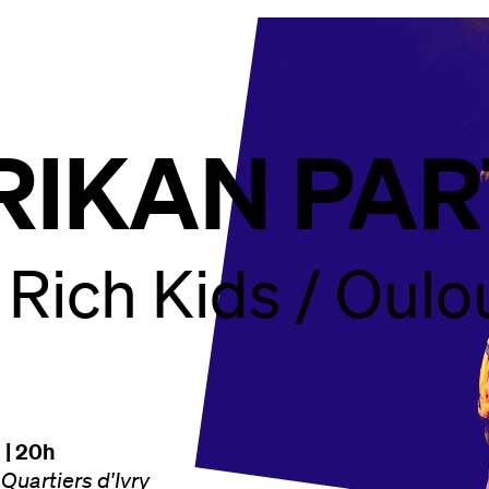
RIKAN PA
Rich Kids / Oulo
 | 20h
Quartiers d'Ivry