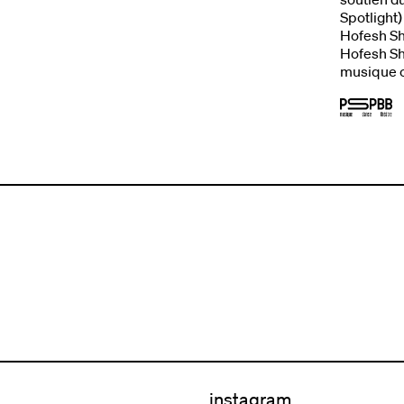
Spotlight
Hofesh Sh
Hofesh Sh
musique o
instagram