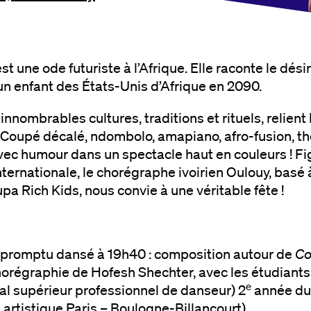
st une ode futuriste à l’Afrique. Elle raconte le dés
un enfant des États-Unis d’Afrique en 2090.
innombrables cultures, traditions et rituels, relient l
 Coupé décalé, ndombolo, amapiano, afro-fusion, t
vec humour dans un spectacle haut en couleurs ! Fi
nternationale, le chorégraphe ivoirien Oulouy, bas
pa Rich Kids, nous convie à une véritable fête !
promptu dansé à 19h40 : composition autour de
Co
chorégraphie de Hofesh Shechter, avec les étudian
e
al supérieur professionnel de danseur) 2
année du
artistique Paris – Boulogne-Billancourt).