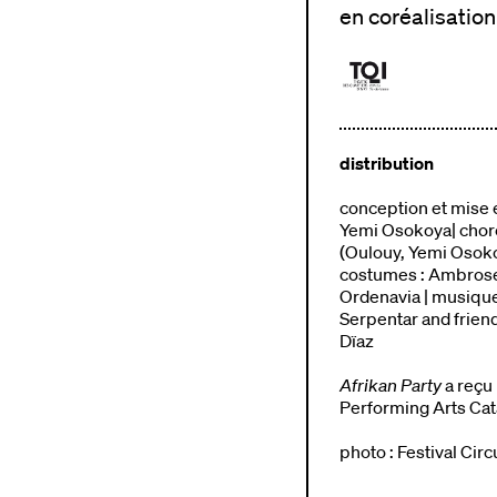
en coréalisation
distribution
conception et mise e
Yemi Osokoya| choré
(Oulouy, Yemi Osoko
costumes : Ambrose 
Ordenavia | musique
Serpentar and friend
Dïaz
Afrikan Party
a reçu 
Performing Arts Cat
photo : Festival Cir