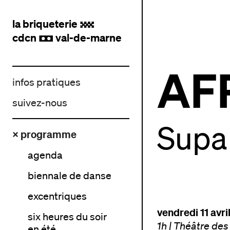
la briqueterie
.
cdcn
val-de-marne
,
AF
infos pratiques
suivez-nous
Supa 
× programme
agenda
biennale de danse
excentriques
vendredi 11 avril
six heures du soir
1h
|
Théâtre des 
en été