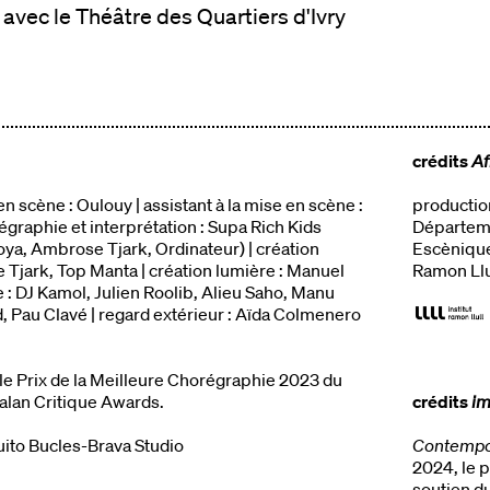
 avec le Théâtre des Quartiers d'Ivry
crédits
Af
n scène : Oulouy | assistant à la mise en scène :
production
graphie et interprétation : Supa Rich Kids
Départemen
ya, Ambrose Tjark, Ordinateur) | création
Escèniques
Tjark, Top Manta | création lumière : Manuel
Ramon Llul
 : DJ Kamol, Julien Roolib, Alieu Saho, Manu
, Pau Clavé | regard extérieur : Aïda Colmenero
le Prix de la Meilleure Chorégraphie 2023 du
alan Critique Awards.
crédits
i
cuito Bucles-Brava Studio
Contempo
2024, le p
soutien d