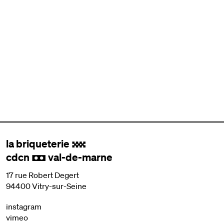
la briqueterie
.
cdcn
val-de-marne
,
17 rue Robert Degert
94400 Vitry-sur-Seine
instagram
vimeo