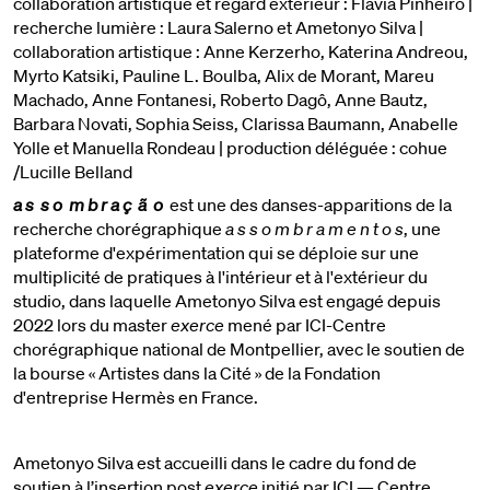
collaboration artistique et regard extérieur : Flavia Pinheiro |
recherche lumière : Laura Salerno et Ametonyo Silva |
collaboration artistique : Anne Kerzerho, Katerina Andreou,
Myrto Katsiki, Pauline L. Boulba, Alix de Morant, Mareu
Machado, Anne Fontanesi, Roberto Dagô, Anne Bautz,
Barbara Novati, Sophia Seiss, Clarissa Baumann, Anabelle
Yolle et Manuella Rondeau | production déléguée : cohue
/Lucille Belland
a s s o m b r a ç ã o
est une des danses-apparitions de la
recherche chorégraphique
a s s o m b r a m e n t o s
, une
plateforme d'expérimentation qui se déploie sur une
multiplicité de pratiques à l'intérieur et à l'extérieur du
studio, dans laquelle Ametonyo Silva est engagé depuis
2022 lors du master
exerce
mené par ICI-Centre
chorégraphique national de Montpellier, avec le soutien de
la bourse « Artistes dans la Cité » de la Fondation
d'entreprise Hermès en France.
Ametonyo Silva est accueilli dans le cadre du fond de
soutien à l’insertion post
exerce
initié par ICI — Centre