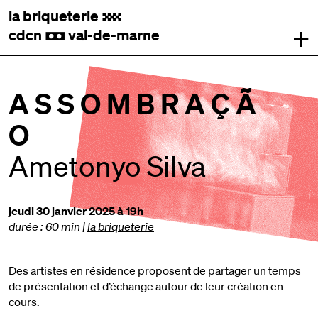
la briqueterie
.
+
cdcn
val-de-marne
,
A S S O M B R A Ç Ã
O
Ametonyo Silva
jeudi 30 janvier 2025 à 19h
durée : 60 min
|
la briqueterie
Des artistes en résidence proposent de partager un temps
de présentation et d’échange autour de leur création en
cours.