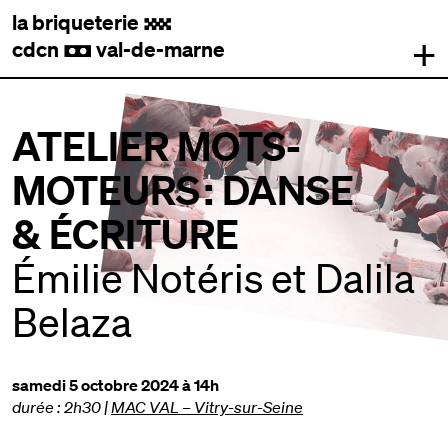
la briqueterie
.
+
cdcn
val-de-marne
,
ATELIER MOTS-
MOTEURS : DANSE
& ÉCRITURE
Émilie Notéris et Dalila
Belaza
samedi 5 octobre 2024 à 14h
durée : 2h30
|
MAC VAL – Vitry-sur-Seine