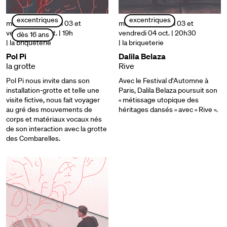
excentriques
excentriques
mercredi 02, jeudi 03 et
mercredi 02, jeudi 03 et
vendredi 04 oct. | 19h
vendredi 04 oct. | 20h30
dès 16 ans
| la briqueterie
| la briqueterie
Pol Pi
Dalila Belaza
la grotte
Rive
Pol Pi nous invite dans son
Avec le Festival d'Automne à
installation-grotte et telle une
Paris, Dalila Belaza poursuit son
visite fictive, nous fait voyager
« métissage utopique des
au gré des mouvements de
héritages dansés » avec « Rive ».
corps et matériaux vocaux nés
de son interaction avec la grotte
des Combarelles.