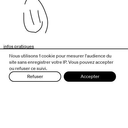
infos pratiques
billetterie
Nous utilisons 1 cookie pour mesurer l'audience du
nous suivre
site sans enregistrer votre IP. Vous pouvez accepter
ou refuser ce suivi.
excentriques
Refuser
Accepter
biennale de danse
du Val-de-Marne
archives
artistes associé·e·s
résidences
avec les publics
pratiquer ensemble