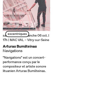
excentriques
samedi 05 et dimanche 06 oct. |
17h
| MAC VAL – Vitry-sur-Seine
Arturas Bumšteinas
Navigations
"Navigations" est un concert-
performance conçu par le
compositeur et artiste sonore
lituanien Arturas Bumšteinas.