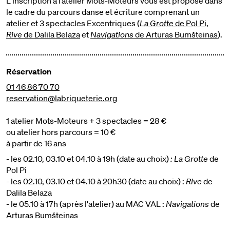
L'inscription à l’atelier Mots-Moteurs vous est proposé dans
le cadre du parcours danse et écriture comprenant un
atelier et 3 spectacles Excentriques (
La Grotte
de Pol Pi
,
Rive
de Dalila Belaza
et
Navigations
de Arturas Bumšteinas
).
Réservation
01 46 86 70 70
reservation@labriqueterie.org
1 atelier Mots-Moteurs + 3 spectacles = 28 €
ou atelier hors parcours = 10 €
à partir de 16 ans
- les 02.10, 03.10 et 04.10 à 19h (date au choix)
: La Grotte
de
Pol Pi
- les 02.10, 03.10 et 04.10 à 20h30 (date au choix) :
Rive
de
Dalila Belaza
- le 05.10 à 17h (après l'atelier) au MAC VAL :
Navigations
de
Arturas Bumšteinas