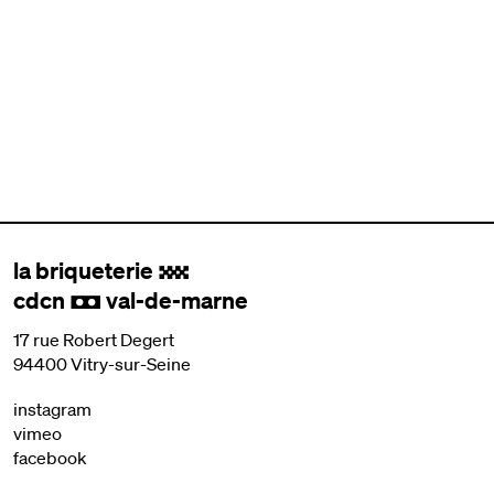
la briqueterie
.
cdcn
val-de-marne
,
17 rue Robert Degert
94400 Vitry-sur-Seine
instagram
vimeo
facebook