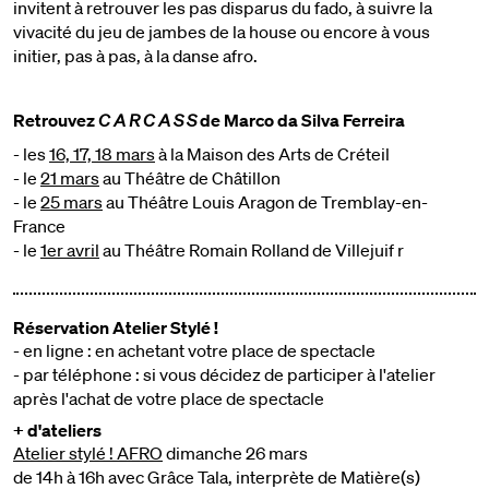
invitent à retrouver les pas disparus du fado, à suivre la
vivacité du jeu de jambes de la house ou encore à vous
initier, pas à pas, à la danse afro.
Retrouvez
C A R C A S S
de Marco da Silva Ferreira
- les
16, 17, 18 mars
à la Maison des Arts de Créteil
- le
21 mars
au Théâtre de Châtillon
- le
25 mars
au Théâtre Louis Aragon de Tremblay-en-
France
- le
1er avril
au Théâtre Romain Rolland de Villejuif r
Réservation Atelier Stylé !
- en ligne : en achetant votre place de spectacle
- par téléphone : si vous décidez de participer à l'atelier
après l'achat de votre place de spectacle
+ d'ateliers
Atelier stylé ! AFRO
dimanche 26 mars
de 14h à 16h avec Grâce Tala, interprète de Matière(s)