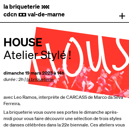
la briqueterie
.
+
cdcn
val-de-marne
,
HOUSE
Atelier Stylé !
dimanche 19 mars 2023 à 14h
durée : 2h
|
la briqueterie
avec Leo Ramos, interprète de CARCASS de Marco da Silva
Ferreira.
La briqueterie vous ouvre ses portes le dimanche après-
midi pour vous faire découvrir une sélection de trois styles
de danses célébrées dans la 22e biennale. Ces ateliers vous