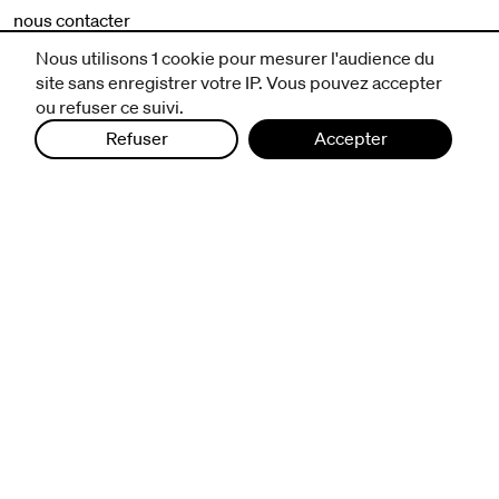
nous contacter
mentions légales et CGV
Nous utilisons 1 cookie pour mesurer l'audience du
politique de protection des données
site sans enregistrer votre IP. Vous pouvez accepter
ou refuser ce suivi.
Refuser
Accepter
infos pratiques
billetterie
nous suivre
excentriques
biennale de danse