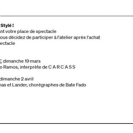
Stylé !
tant votre place de spectacle
vous décidez de participer à l'atelier après l'achat
pectacle
E
dimanche 19 mars
o Ramos, interprète de C A R C A S S
dimanche 2 avril
onas et Lander, chorégraphes de Bate Fado