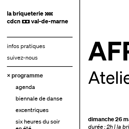
la briqueterie
.
cdcn
val-de-marne
,
AF
infos pratiques
suivez-nous
Atelie
× programme
agenda
biennale de danse
excentriques
dimanche 26 ma
six heures du soir
durée : 2h
|
la br
en été