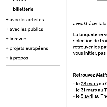
billetterie
+ avec les artistes
avec Grâce Tala
+ avec les publics
La briqueterie 
+ la revue
sélection de tro
retrouver les pa
+ projets européens
vous initier, pas
+ à propos
Retrouvez
Matiè
- le
28 mars
au C
- le
31 mars
au T
- le
5 avril
au Thé