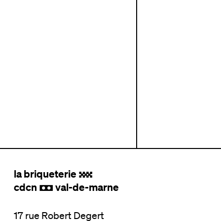
la briqueterie
.
cdcn
val-de-marne
,
17 rue Robert Degert