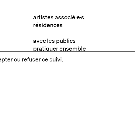
artistes associé·e·s
résidences
avec les publics
pratiquer ensemble
de l'école à l'université
pter ou refuser ce suivi.
prendre soin
aller plus loin
à propos