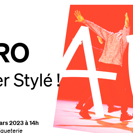
RO
r Stylé !
rs 2023 à 14h
iqueterie