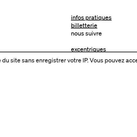
infos pratiques
billetterie
nous suivre
excentriques
biennale de danse
du site sans enregistrer votre IP. Vous pouvez acce
du Val-de-Marne
archives