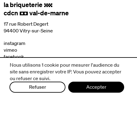
la briqueterie
.
cdcn
val-de-marne
,
17 rue Robert Degert
94400 Vitry-sur-Seine
instagram
vimeo
facebook
Nous utilisons 1 cookie pour mesurer l'audience du
site sans enregistrer votre IP. Vous pouvez accepter
nous contacter
ou refuser ce suivi.
mentions légales et CGV
politique de protection des données
Refuser
Accepter