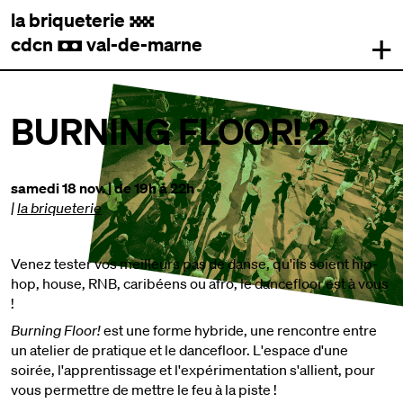
la briqueterie
.
+
cdcn
val-de-marne
,
BURNING FLOOR! 2
samedi 18 nov. | de 19h à 22h
|
la briqueterie
Venez tester vos meilleurs pas de danse, qu'ils soient hip-
hop, house, RNB, caribéens ou afro, le dancefloor est à vous
!
Burning Floor!
est une forme hybride, une rencontre entre
un atelier de pratique et le dancefloor. L'espace d'une
soirée, l'apprentissage et l'expérimentation s'allient, pour
vous permettre de mettre le feu à la piste !