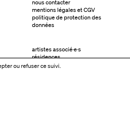
nous contacter
mentions légales et CGV
politique de protection des
données
artistes associé·e·s
résidences
pter ou refuser ce suivi.
avec les publics
pratiquer ensemble
de l'école à l'université
prendre soin
aller plus loin
à propos