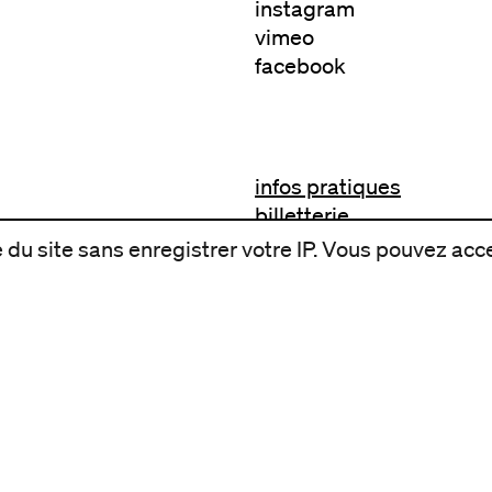
instagram
vimeo
facebook
infos pratiques
billetterie
nous suivre
du site sans enregistrer votre IP. Vous pouvez acce
excentriques
biennale de danse
du Val-de-Marne
archives