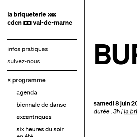
la briqueterie
.
cdcn
val-de-marne
,
BU
infos pratiques
suivez-nous
× programme
agenda
samedi 8 juin 2
biennale de danse
durée : 3h
|
la br
excentriques
six heures du soir
en été