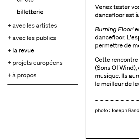
Venez tester vos
billetterie
dancefloor est à
+ avec les artistes
Burning Floor!
es
dancefloor. L'es
+ avec les publics
permettre de mett
+ la revue
Cette rencontre
+ projets européens
(Sons Of Wind),
+ à propos
musique. Ils aur
le meilleur de le
photo : Joseph Ban