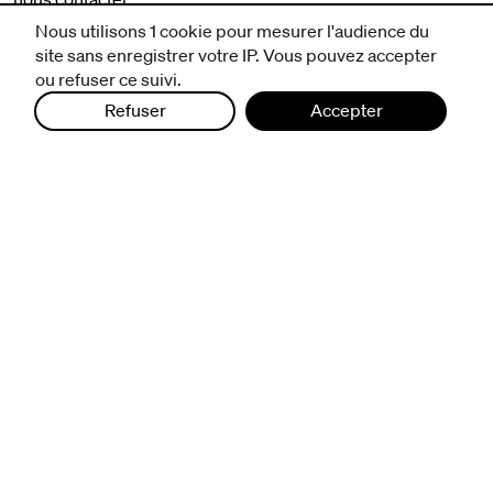
mentions légales et CGV
Nous utilisons 1 cookie pour mesurer l'audience du
politique de protection des données
site sans enregistrer votre IP. Vous pouvez accepter
ou refuser ce suivi.
Refuser
Accepter
infos pratiques
billetterie
nous suivre
excentriques
biennale de danse
du Val-de-Marne