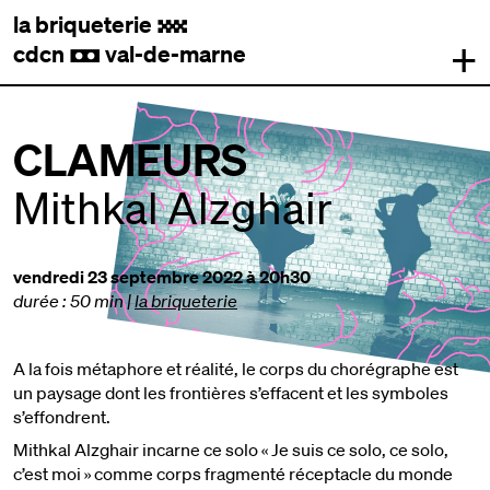
la briqueterie
.
+
cdcn
val-de-marne
,
CLAMEURS
Mithkal Alzghair
vendredi 23 septembre 2022 à 20h30
durée : 50 min
|
la briqueterie
A la fois métaphore et réalité, le corps du chorégraphe est
un paysage dont les frontières s’effacent et les symboles
s’effondrent.
Mithkal Alzghair incarne ce solo « Je suis ce solo, ce solo,
c’est moi » comme corps fragmenté réceptacle du monde