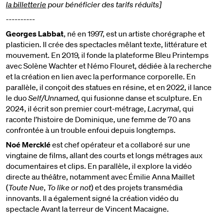
la billetterie
pour bénéficier des tarifs réduits]
----------
Georges Labbat
, né en 1997, est un artiste chorégraphe et
plasticien. Il crée des spectacles mêlant texte, littérature et
mouvement. En 2019, il fonde la plateforme Bleu Printemps
avec Solène Wachter et Némo Flouret, dédiée à la recherche
et la création en lien avec la performance corporelle. En
parallèle, il conçoit des statues en résine, et en 2022, il lance
le duo
Self/Unnamed
, qui fusionne danse et sculpture. En
2024, il écrit son premier court-métrage,
Lacrymal
, qui
raconte l’histoire de Dominique, une femme de 70 ans
confrontée à un trouble enfoui depuis longtemps.
Noé Mercklé
est chef opérateur et a collaboré sur une
vingtaine de films, allant des courts et longs métrages aux
documentaires et clips. En parallèle, il explore la vidéo
directe au théâtre, notamment avec Émilie Anna Maillet
(
Toute Nue
,
To like or not
) et des projets transmédia
innovants. Il a également signé la création vidéo du
spectacle Avant la terreur de Vincent Macaigne.