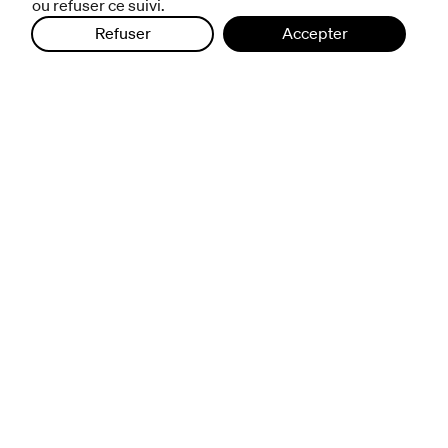
ou refuser ce suivi.
nous suivre
Refuser
Accepter
excentriques
biennale de danse
du Val-de-Marne
archives
artistes associé·e·s
résidences
avec les publics
pratiquer ensemble
de l'école à l'université
prendre soin
aller plus loin
à propos