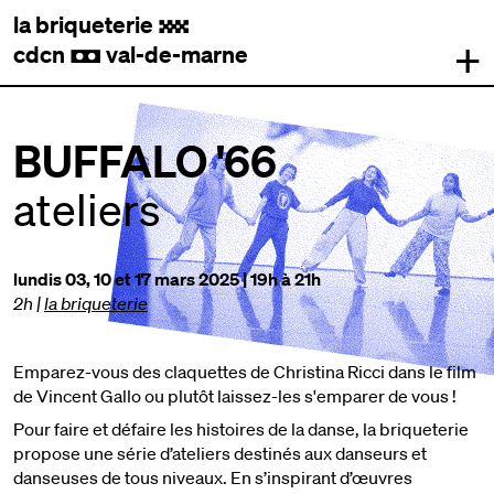
la briqueterie
.
+
cdcn
val-de-marne
,
BUFFALO '66
ateliers
lundis 03, 10 et 17 mars 2025 | 19h à 21h
2h
|
la briqueterie
Emparez-vous des claquettes de Christina Ricci dans le film
de Vincent Gallo ou plutôt laissez-les s'emparer de vous !
Pour faire et défaire les histoires de la danse, la briqueterie
propose une série d’ateliers destinés aux danseurs et
danseuses de tous niveaux. En s’inspirant d’œuvres