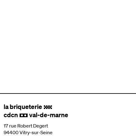
la briqueterie
.
cdcn
val-de-marne
,
17 rue Robert Degert
94400 Vitry-sur-Seine