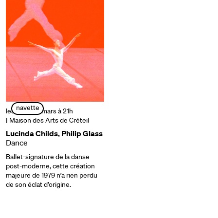
navette
les 16, 17, 18 mars à 21h
| Maison des Arts de Créteil
Lucinda Childs, Philip Glass
Dance
Ballet-signature de la danse
post-moderne, cette création
majeure de 1979 n’a rien perdu
de son éclat d’origine.