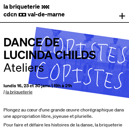
la briqueterie
.
+
cdcn
val-de-marne
,
DANCE DE
LUCINDA CHILDS
Ateliers
lundis 16, 23 et 30 janv. | 19h à 21h
|
la briqueterie
Plongez au cœur d'une grande œuvre chorégraphique dans
une appropriation libre, joyeuse et plurielle.
Pour faire et défaire les histoires de la danse, la briqueterie