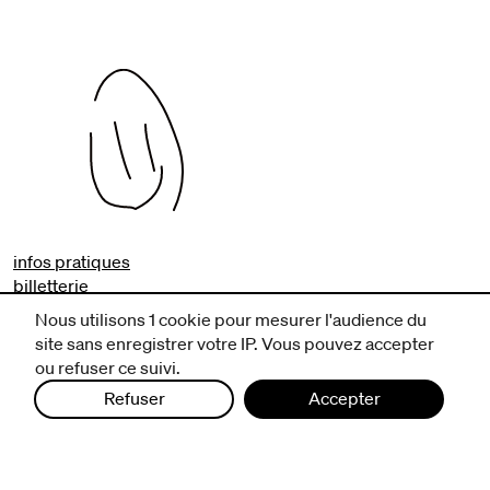
infos pratiques
billetterie
nous suivre
Nous utilisons 1 cookie pour mesurer l'audience du
site sans enregistrer votre IP. Vous pouvez accepter
excentriques
ou refuser ce suivi.
biennale de danse
Refuser
Accepter
du Val-de-Marne
archives
artistes associé·e·s