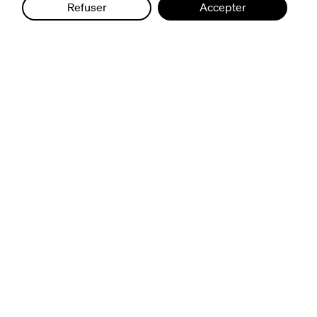
nous suivre
Refuser
Accepter
excentriques
biennale de danse
du Val-de-Marne
archives
artistes associé·e·s
résidences
avec les publics
pratiquer ensemble
de l'école à l'université
prendre soin
aller plus loin
à propos