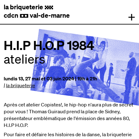
la briqueterie
.
+
cdcn
val-de-marne
,
H.I.P H.O.P 1984
ateliers
lundis 13, 27 mai et 03 juin 2024 | 19h à 21h
|
la briqueterie
Après cet atelier Copistes!, le hip-hop n'aura plus de secret
pour vous ! Thomas Guiraud prend la place de Sidney,
présentateur emblématique de l'émission ‍des années 80,
H.I.P H.O.P.
Pour faire et défaire les histoires de la danse, la briqueterie