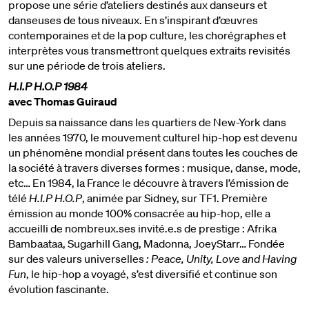
propose une série d’ateliers destinés aux danseurs et
danseuses de tous niveaux. En s’inspirant d’œuvres
contemporaines et de la pop culture, les chorégraphes et
interprètes vous transmettront quelques extraits revisités
sur une période de trois ateliers.
H.I.P H.O.P 1984
avec Thomas Guiraud
Depuis sa naissance dans les quartiers de New-York dans
les années 1970, le mouvement culturel hip-hop est devenu
un phénomène mondial présent dans toutes les couches de
la société à travers diverses formes : musique, danse, mode,
etc… En 1984, la France le découvre à travers l’émission de
télé
H.I.P H.O.P
, animée par Sidney, sur TF1. Première
émission au monde 100% consacrée au hip-hop, elle a
accueilli de nombreux.ses invité.e.s de prestige : Afrika
Bambaataa, Sugarhill Gang, Madonna, JoeyStarr… Fondée
sur des valeurs universelles
: Peace, Unity, Love and Having
Fun
, le hip-hop a voyagé, s’est diversifié et continue son
évolution fascinante.