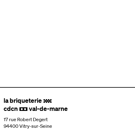
la briqueterie
.
cdcn
val-de-marne
,
17 rue Robert Degert
94400 Vitry-sur-Seine