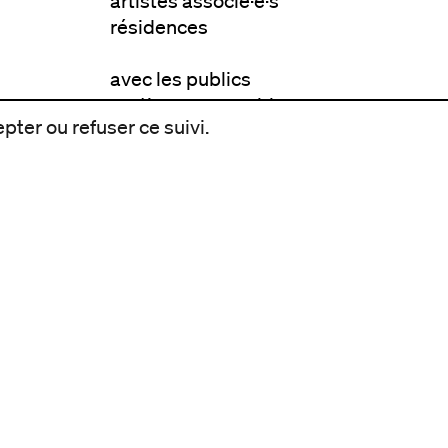
artistes associé·e·s
résidences
avec les publics
pratiquer ensemble
pter ou refuser ce suivi.
de l'école à l'université
prendre soin
aller plus loin
à propos