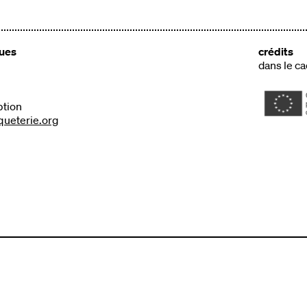
ques
crédits
dans le c
ption
queterie.org