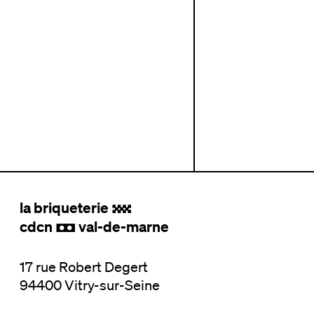
la briqueterie
.
cdcn
val-de-marne
,
17 rue Robert Degert
94400 Vitry-sur-Seine