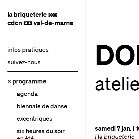
la briqueterie
.
cdcn
val-de-marne
,
DO
infos pratiques
suivez-nous
ateli
× programme
agenda
biennale de danse
excentriques
samedi 7 jan. | 
six heures du soir
|
la briqueterie
en été