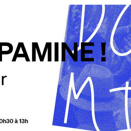
PAMINE !
er
10h30 à 13h