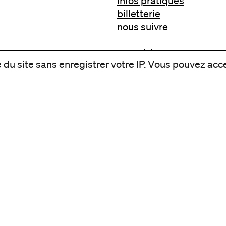
infos pratiques
billetterie
nous suivre
excentriques
du site sans enregistrer votre IP. Vous pouvez acce
biennale de danse
du Val-de-Marne
archives