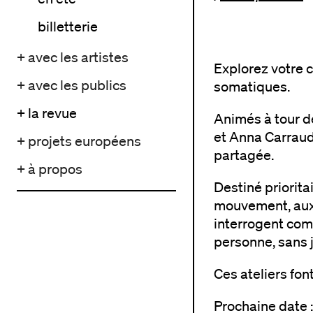
billetterie
+ avec les artistes
Explorez votre 
+ avec les publics
somatiques.
+ la revue
Animés à tour de
et Anna Carraud
+ projets européens
partagée.
+ à propos
Destiné priorit
mouvement, aux 
interrogent com
personne, sans 
Ces ateliers fo
Prochaine date :