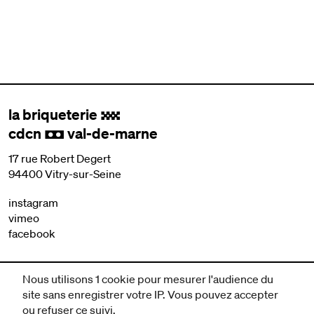
la briqueterie
.
cdcn
val-de-marne
,
17 rue Robert Degert
94400 Vitry-sur-Seine
instagram
vimeo
facebook
nous contacter
Nous utilisons 1 cookie pour mesurer l'audience du
mentions légales et CGV
site sans enregistrer votre IP. Vous pouvez accepter
politique de protection des données
ou refuser ce suivi.