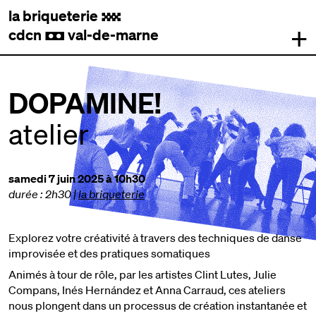
la briqueterie
.
+
cdcn
val-de-marne
,
DOPAMINE!
atelier
samedi 7 juin 2025 à 10h30
durée : 2h30
|
la briqueterie
Explorez votre créativité à travers des techniques de danse
improvisée et des pratiques somatiques
Animés à tour de rôle, par les artistes Clint Lutes, Julie
Compans, Inés Hernández et Anna Carraud, ces ateliers
nous plongent dans un processus de création instantanée et