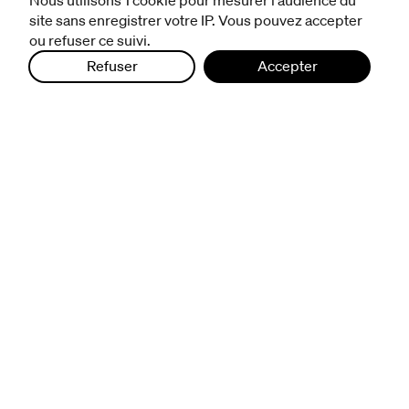
Nous utilisons 1 cookie pour mesurer l'audience du
politique de protection des données
site sans enregistrer votre IP. Vous pouvez accepter
ou refuser ce suivi.
Refuser
Accepter
infos pratiques
billetterie
nous suivre
excentriques
biennale de danse
du Val-de-Marne
archives