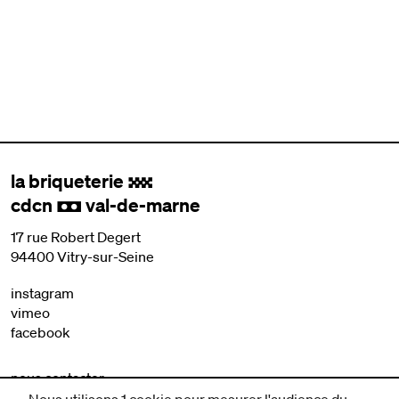
la briqueterie
.
cdcn
val-de-marne
,
17 rue Robert Degert
94400 Vitry-sur-Seine
instagram
vimeo
facebook
nous contacter
mentions légales et CGV