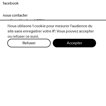
facebook
nous contacter
mentions légales et CGV
politique de protection des données
Nous utilisons 1 cookie pour mesurer l'audience du
site sans enregistrer votre IP. Vous pouvez accepter
ou refuser ce suivi.
Refuser
Accepter
infos pratiques
billetterie
nous suivre