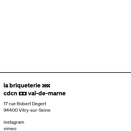
la briqueterie
.
cdcn
val-de-marne
,
17 rue Robert Degert
94400 Vitry-sur-Seine
instagram
vimeo