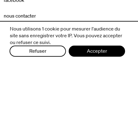
nous contacter
mentions légales et CGV
Nous utilisons 1 cookie pour mesurer l'audience du
politique de protection des données
site sans enregistrer votre IP. Vous pouvez accepter
ou refuser ce suivi.
Refuser
Accepter
infos pratiques
billetterie
nous suivre
excentriques