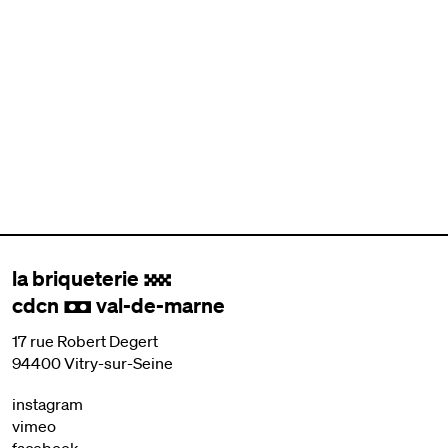
la briqueterie
.
cdcn
val-de-marne
,
17 rue Robert Degert
94400 Vitry-sur-Seine
instagram
vimeo
facebook