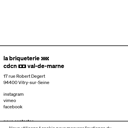
la briqueterie
.
cdcn
val-de-marne
,
17 rue Robert Degert
94400 Vitry-sur-Seine
instagram
vimeo
facebook
nous contacter
mentions légales et CGV