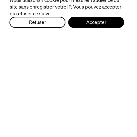
Nous utilisons 1 cookie pour mesurer l'audience du
politique de protection des données
site sans enregistrer votre IP. Vous pouvez accepter
ou refuser ce suivi.
Refuser
Accepter
infos pratiques
billetterie
nous suivre
excentriques
biennale de danse
du Val-de-Marne
archives