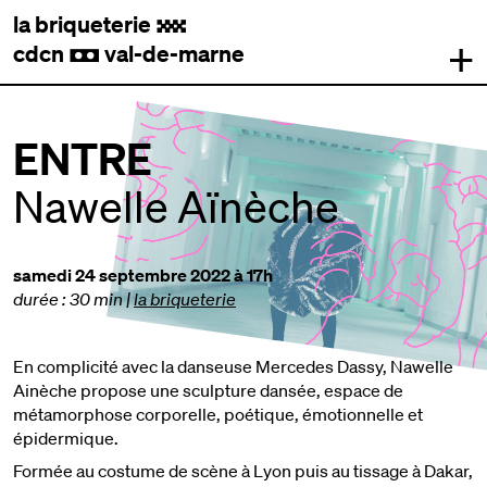
la briqueterie
.
+
cdcn
val-de-marne
,
ENTRE
Nawelle Aïnèche
samedi 24 septembre 2022 à 17h
durée : 30 min
|
la briqueterie
En complicité avec la danseuse Mercedes Dassy, Nawelle
Ainèche propose une sculpture dansée, espace de
métamorphose corporelle, poétique, émotionnelle et
épidermique.
Formée au costume de scène à Lyon puis au tissage à Dakar,