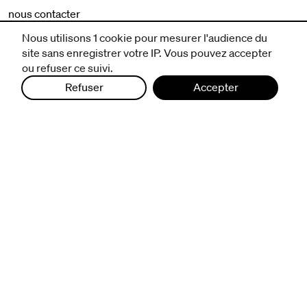
nous contacter
mentions légales et CGV
Nous utilisons 1 cookie pour mesurer l'audience du
politique de protection des données
site sans enregistrer votre IP. Vous pouvez accepter
ou refuser ce suivi.
Refuser
Accepter
infos pratiques
billetterie
nous suivre
excentriques
biennale de danse