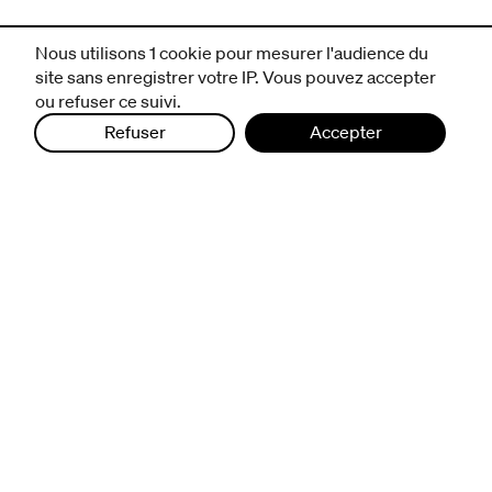
Nous utilisons 1 cookie pour mesurer l'audience du
site sans enregistrer votre IP. Vous pouvez accepter
ou refuser ce suivi.
Refuser
Accepter
infos pratiques
billetterie
nous suivre
excentriques
biennale de danse
du Val-de-Marne
archives
artistes associé·e·s
résidences