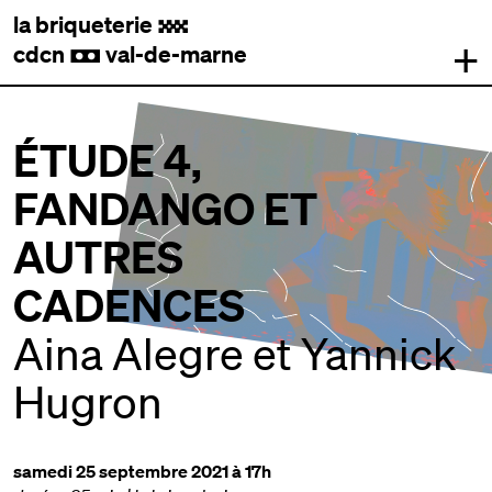
la briqueterie
.
+
cdcn
val-de-marne
,
ÉTUDE 4,
FANDANGO ET
AUTRES
CADENCES
Aina Alegre et Yannick
Hugron
samedi 25 septembre 2021 à 17h