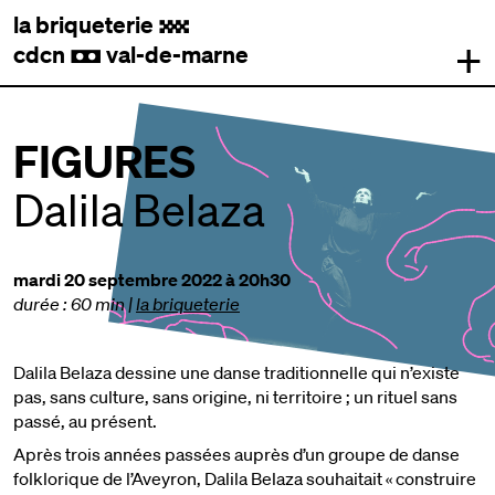
la briqueterie
.
+
cdcn
val-de-marne
,
FIGURES
Dalila Belaza
mardi 20 septembre 2022 à 20h30
durée : 60 min
|
la briqueterie
Dalila Belaza dessine une danse traditionnelle qui n’existe
pas, sans culture, sans origine, ni territoire ; un rituel sans
passé, au présent.
Après trois années passées auprès d’un groupe de danse
folklorique de l’Aveyron, Dalila Belaza souhaitait « construire