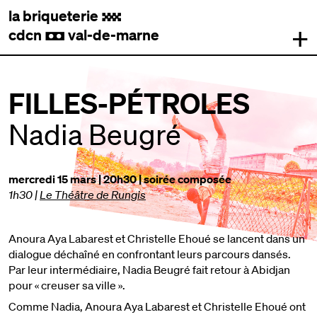
la briqueterie
.
+
cdcn
val-de-marne
,
FILLES-PÉTROLES
Nadia Beugré
mercredi 15 mars | 20h30 | soirée composée
1h30
|
Le Théâtre de Rungis
Anoura Aya Labarest et Christelle Ehoué se lancent dans un
dialogue déchaîné en confrontant leurs parcours dansés.
Par leur intermédiaire, Nadia Beugré fait retour à Abidjan
pour « creuser sa ville ».
Comme Nadia, Anoura Aya Labarest et Christelle Ehoué ont