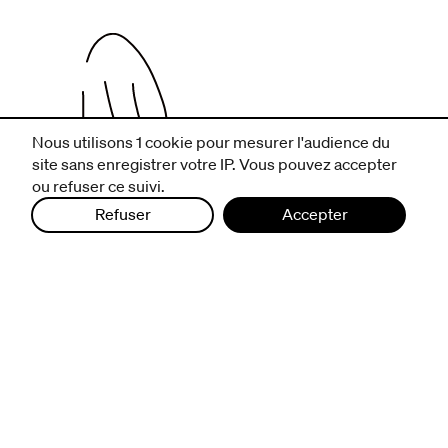
Nous utilisons 1 cookie pour mesurer l'audience du
site sans enregistrer votre IP. Vous pouvez accepter
ou refuser ce suivi.
infos pratiques
Refuser
Accepter
billetterie
nous suivre
excentriques
biennale de danse
du Val-de-Marne
archives
artistes associé·e·s
résidences