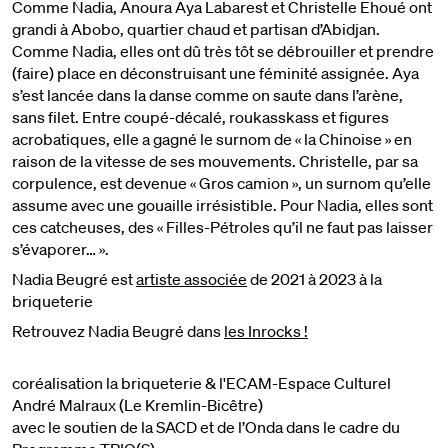
Comme Nadia, Anoura Aya Labarest et Christelle Ehoué ont
grandi à Abobo, quartier chaud et partisan d’Abidjan.
Comme Nadia, elles ont dû très tôt se débrouiller et prendre
(faire) place en déconstruisant une féminité assignée. Aya
s’est lancée dans la danse comme on saute dans l’arène,
sans filet. Entre coupé-décalé, roukasskass et figures
acrobatiques, elle a gagné le surnom de « la Chinoise » en
raison de la vitesse de ses mouvements. Christelle, par sa
corpulence, est devenue « Gros camion », un surnom qu’elle
assume avec une gouaille irrésistible. Pour Nadia, elles sont
ces catcheuses, des « Filles-Pétroles qu’il ne faut pas laisser
s’évaporer… ».
Nadia Beugré est
artiste associée
de 2021 à 2023 à la
briqueterie
Retrouvez Nadia Beugré dans
les Inrocks !
coréalisation la briqueterie & l'ECAM-Espace Culturel
André Malraux (Le Kremlin-Bicêtre)
avec le soutien de la SACD et de l’Onda dans le cadre du