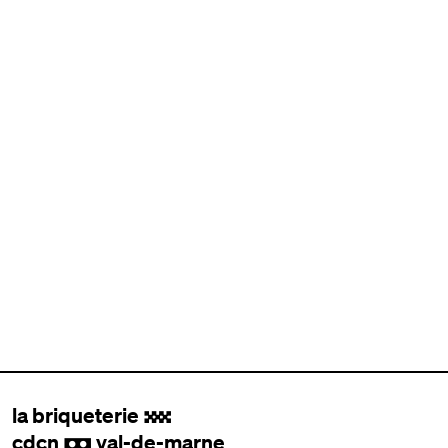
la briqueterie
.
cdcn
val-de-marne
,