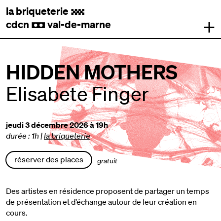
la briqueterie
.
+
cdcn
val-de-marne
,
HIDDEN MOTHERS
Elisabete Finger
jeudi 3 décembre 2026 à 19h
durée : 1h
|
la briqueterie
réserver des places
gratuit
Des artistes en résidence proposent de partager un temps
de présentation et d’échange autour de leur création en
cours.