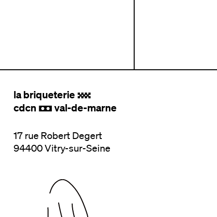
la briqueterie
.
cdcn
val-de-marne
,
17 rue Robert Degert
94400 Vitry-sur-Seine