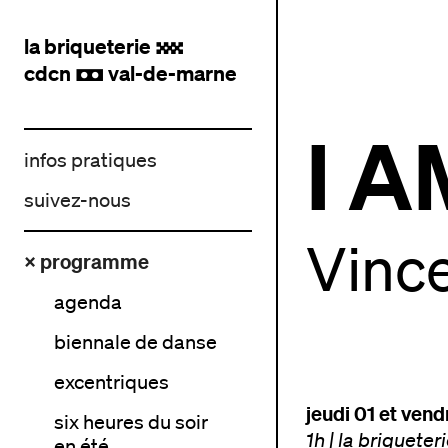
la briqueterie
.
cdcn
val-de-marne
,
I 
infos pratiques
suivez-nous
Vinc
× programme
agenda
biennale de danse
excentriques
jeudi 01 et ven
six heures du soir
1h
|
la briqueter
en été