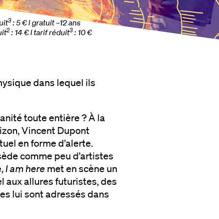
3
uit
: 5 € l gratuit –12 ans
2
3
uit
: 14 € l tarif réduit
: 10 €
ysique dans lequel ils
manité toute entière ? À la
rizon, Vincent Dupont
tuel en forme d’alerte.
ssède comme peu d’artistes
e,
I am here
met en scène un
 aux allures futuristes, des
res lui sont adressés dans