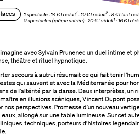
places
1
2
1 spectacle : 14 € l réduit
: 10 € l réduit
: 8 € l tarif réd
1
2 spectacles (même soirée) : 20 € l réduit
: 16 € l réd
imagine avec Sylvain Prunenec un duel intime et ph
e, théâtre et rituel hypnotique.
orter secours à autrui résumait ce qui fait tenir l’hu
estes qui sauvent et avec la Méditerranée pour ho
ns de l’altérité par la danse. Deux interprètes, un ri
maître en illusions scéniques, Vincent Dupont po
ler nos perspectives. Promesse d’un nouveau vertig
eaux, allongé sur une table lumineuse. Sur cet autel
liniques, techniques, porteurs d’histoires légendai
le.