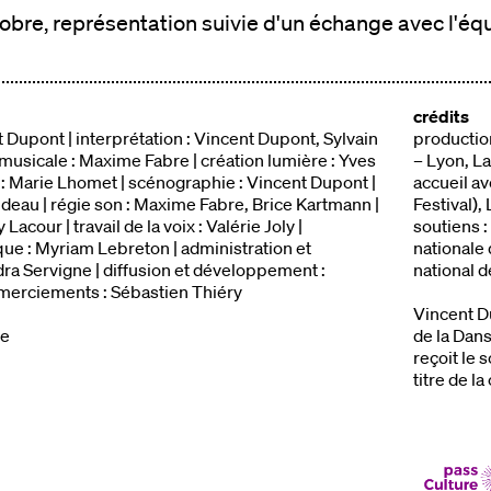
bre, représentation suivie d'un échange avec l'équ
crédits
 Dupont | interprétation : Vincent Dupont, Sylvain
production
musicale : Maxime Fabre | création lumière : Yves
– Lyon, L
 : Marie Lhomet | scénographie : Vincent Dupont |
accueil av
udeau | régie son : Maxime Fabre, Brice Kartmann |
Festival)
Lacour | travail de la voix : Valérie Joly |
soutiens 
ique : Myriam Lebreton | administration et
nationale
ra Servigne | diffusion et développement :
national d
merciements : Sébastien Thiéry
Vincent Du
ge
de la Dans
reçoit le 
titre de 