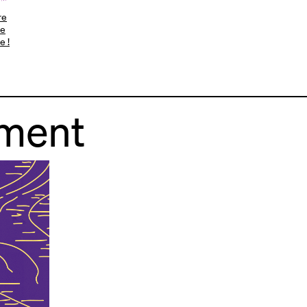
re
le
e !
ement