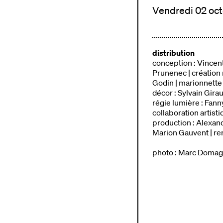
Vendredi 02 octo
distribution
conception : Vincent
Prunenec | création 
Godin | marionnette
décor : Sylvain Gira
régie lumière : Fanny 
collaboration artist
production : Alexand
Marion Gauvent | re
photo
: Marc Doma