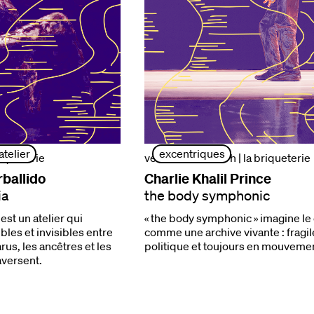
atelier
excentriques
riqueterie
vendredi 2 oct. 17h
| la briqueterie
rballido
Charlie Khalil Prince
ia
the body symphonic
 est un atelier qui
« the body symphonic » imagine le
ibles et invisibles entre
comme une archive vivante : fragil
arus, les ancêtres et les
politique et toujours en mouveme
aversent.