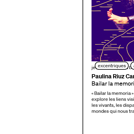
excentriques
jeudi 1 oct. 17h
| la b
Paulina Riuz Ca
Bailar la memor
« Bailar la memoria »
explore les liens vis
les vivants, les disp
mondes qui nous tr