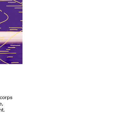
 corps
e,
nt.