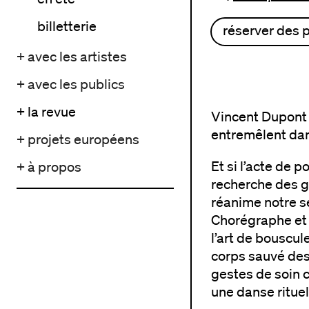
billetterie
réserver des 
+ avec les artistes
+ avec les publics
+ la revue
Vincent Dupont 
entremêlent dans
+ projets européens
Et si l’acte de p
+ à propos
recherche des g
réanime notre se
Chorégraphe et 
l’art de bouscu
corps sauvé des 
gestes de soin c
une danse rituel