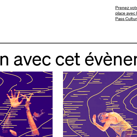
Prenez vot
place avec 
Pass Cultur
en avec cet évèn