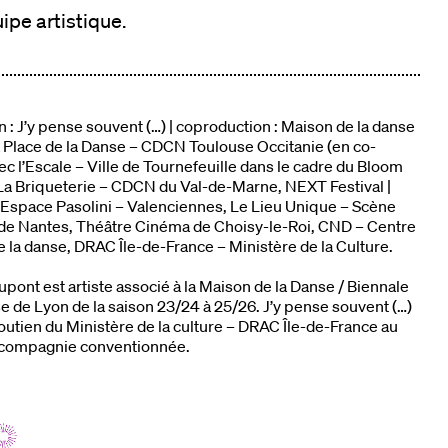
ipe artistique.
 : J’y pense souvent (…) | coproduction : Maison de la danse
a Place de la Danse – CDCN Toulouse Occitanie (en co-
ec l’Escale – Ville de Tournefeuille dans le cadre du Bloom
, La Briqueterie – CDCN du Val-de-Marne, NEXT Festival |
: Espace Pasolini – Valenciennes, Le Lieu Unique – Scène
 de Nantes, Théâtre Cinéma de Choisy-le-Roi, CND – Centre
e la danse, DRAC Île-de-France – Ministère de la Culture.
pont est artiste associé à la Maison de la Danse / Biennale
e de Lyon de la saison 23/24 à 25/26. J’y pense souvent (…)
soutien du Ministère de la culture – DRAC Île-de-France au
la compagnie conventionnée.