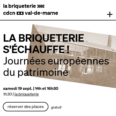
la briqueterie
.
+
cdcn
val-de-marne
,
LA BRIQUETERIE
S'ÉCHAUFFE !
Journées européennes
du patrimoine
samedi 19 sept. | 14h et 16h30
1h30
|
la briqueterie
réserver des places
gratuit