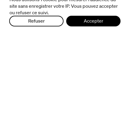
site sans enregistrer votre IP. Vous pouvez accepter
ou refuser ce suivi.
Refuser
Accepter
infos pratiques
billetterie
nous suivre
excentriques
biennale de danse
du Val-de-Marne
archives
artistes associé·e·s
résidences
avec les publics
pratiquer ensemble
de l'école à l'université
prendre soin
aller plus loin