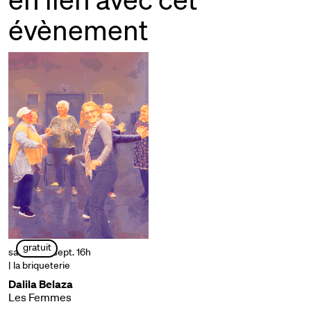
évènement
gratuit
samedi 19 sept. 16h
| la briqueterie
Dalila Belaza
Les Femmes