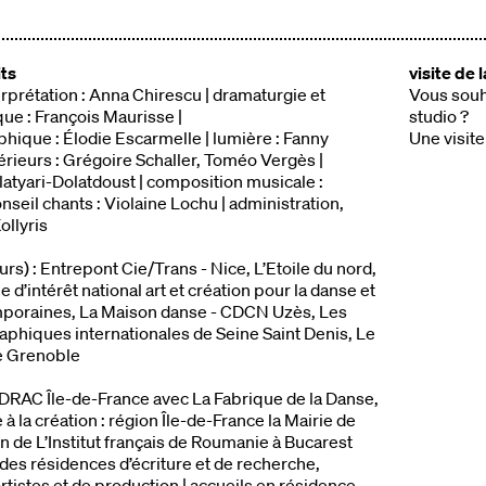
its
visite de 
rprétation : Anna Chirescu | dramaturgie et
Vous souha
que : François Maurisse |
studio ?
hique : Élodie Escarmelle | lumière : Fanny
Une visite
érieurs : Grégoire Schaller, Toméo Vergès |
atyari-Dolatdoust | composition musicale :
nseil chants : Violaine Lochu | administration,
ollyris
rs) : Entrepont Cie/Trans - Nice, L’Etoile du nord,
d’intérêt national art et création pour la danse et
mporaines, La Maison danse - CDCN Uzès, Les
phiques internationales de Seine Saint Denis, Le
e Grenoble
: DRAC Île-de-France avec La Fabrique de la Danse,
e à la création : région Île-de-France la Mairie de
ien de L’Institut français de Roumanie à Bucarest
 des résidences d’écriture et de recherche,
tistes et de production | accueils en résidence