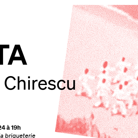
TA
 Chirescu
24 à 19h
la briqueterie