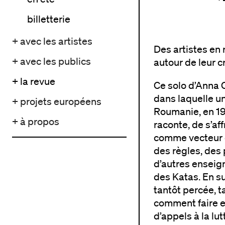
billetterie
+ avec les artistes
Des artistes en
+ avec les publics
autour de leur c
+ la revue
Ce solo d’Anna C
dans laquelle u
+ projets européens
Roumanie, en 198
+ à propos
raconte, de s’af
comme vecteur d
des règles, des 
d’autres enseign
des Katas. En su
tantôt percée, 
comment faire e
d’appels à la lut