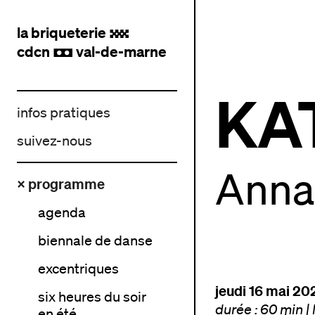
la briqueterie
.
cdcn
val-de-marne
,
KA
infos pratiques
suivez-nous
Anna
× programme
agenda
biennale de danse
excentriques
jeudi 16 mai 20
six heures du soir
durée : 60 min
|
en été