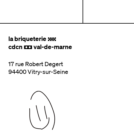
la briqueterie
.
cdcn
val-de-marne
,
17 rue Robert Degert
94400 Vitry-sur-Seine