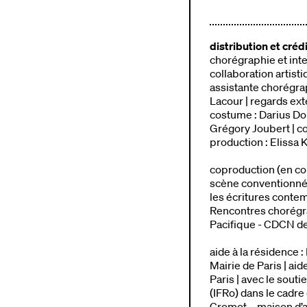
distribution et créd
chorégraphie et inte
collaboration artisti
assistante chorégrap
Lacour | regards ext
costume : Darius Dol
Grégory Joubert | co
production : Elissa K
coproduction (en cou
scène conventionnée 
les écritures conte
Rencontres chorégra
Pacifique - CDCN d
aide à la résidence 
Mairie de Paris | aid
Paris | avec le sout
(IFRo) dans le cadre
Cromot – maison d’ar