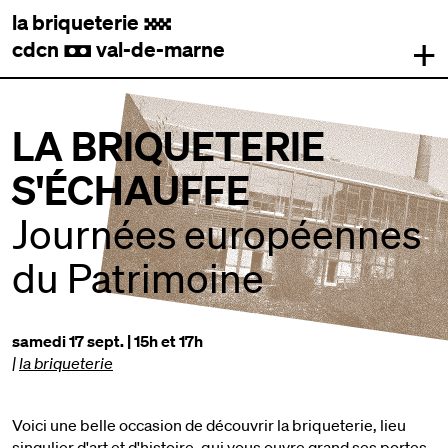
la briqueterie
.
+
cdcn
val-de-marne
,
LA BRIQUETERIE
S'ÉCHAUFFE
Journées européennes
du Patrimoine
samedi 17 sept. | 15h et 17h
|
la briqueterie
Voici une belle occasion de découvrir la briqueterie, lieu
singulier d'art et d'histoire, qui vous ouvre grand ses portes,