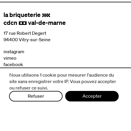
la briqueterie
.
cdcn
val-de-marne
,
17 rue Robert Degert
94400 Vitry-sur-Seine
instagram
vimeo
facebook
Nous utilisons 1 cookie pour mesurer l'audience du
nous contacter
site sans enregistrer votre IP. Vous pouvez accepter
mentions légales et CGV
ou refuser ce suivi.
politique de protection des données
Refuser
Accepter