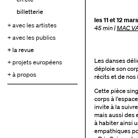
billetterie
les 11 et 12 mars
+ avec les artistes
45 min
|
MAC VAL
+ avec les publics
+ la revue
Les danses déli
+ projets européens
déploie son cor
+ à propos
récits et de nos
Cette pièce sing
corps à l’espac
invite à la suiv
mais aussi des e
à habiter ainsi u
empathiques pou