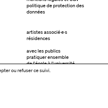
politique de protection des
données
artistes associé·e·s
résidences
avec les publics
pratiquer ensemble
de l'école à l'université
prendre soin
pter ou refuser ce suivi.
aller plus loin
à propos