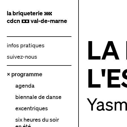
la briqueterie
.
cdcn
val-de-marne
,
LA
infos pratiques
suivez-nous
L'
× programme
agenda
biennale de danse
Yasm
excentriques
six heures du soir
en été