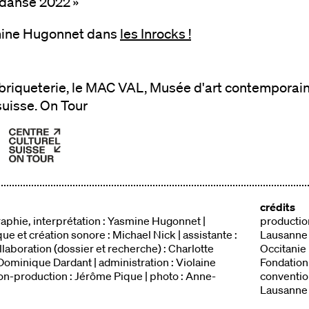
 danse 2022 »
mine Hugonnet dans
les Inrocks !
a briqueterie, le MAC VAL, Musée d'art contemporai
suisse. On Tour
crédits
aphie, interprétation : Yasmine Hugonnet |
productio
que et création sonore : Michael Nick | assistante :
Lausanne ;
llaboration (dossier et recherche) : Charlotte
Occitanie 
 Dominique Dardant | administration : Violaine
Fondation
ion-production : Jérôme Pique | photo : Anne-
conventio
Lausanne