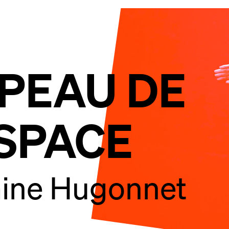
 PEAU DE
ESPACE
ine Hugonnet