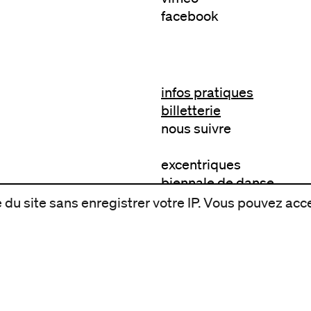
facebook
infos pratiques
billetterie
nous suivre
excentriques
biennale de danse
du Val-de-Marne
du site sans enregistrer votre IP. Vous pouvez acce
archives