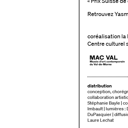
« Prix Suisse de
Retrouvez Yas
coréalisation l
Centre culturel 
distribution
conception, chorégr
collaboration artisti
Stéphanie Bayle | co
Imbault | lumières :
DuPasquier | diffus
Laure Lechat