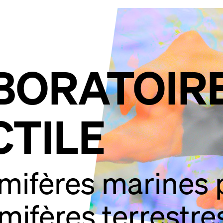
BORATOIR
CTILE
ifères marines 
ifères terrestre