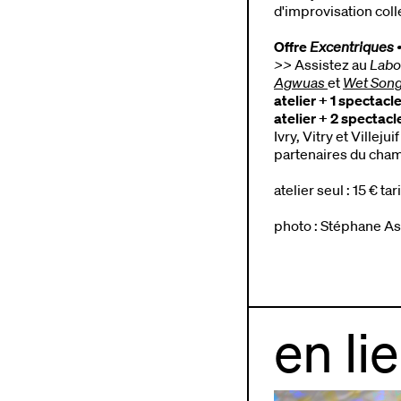
d'improvisation coll
Offre
Excentriques
>>
Assistez au
Labor
Agwuas
et
Wet Son
atelier + 1 spectacl
atelier + 2 spectacl
Ivry, Vitry et Villejui
partenaires du cham
atelier seul : 15 € ta
photo : Stéphane As
en li