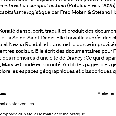
iste est un complot lesbien
(Rotolux Press, 2025)
capitalisme logistique
par Fred Moten & Stefano Ha
Konaté
danse, écrit, traduit et produit des docume
 et la Seine-Saint-Denis. Elle travaille auprès de
 et Nezha Rondali et transmet la danse improvisée 
 centres sociaux. Elle écrit des documentaires pour 
re des mémoires d’une cité de Drancy
;
Ce qui dispar
;
Maryse Condé en sororité. Au fil des pages, des ge
plore les espaces géographiques et diasporiques qu
ues‍
Atelier en
ant·es bienvenu·es !
omposée d’un atelier le matin et d’une pratique