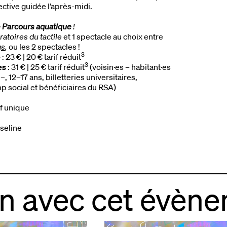
ective guidée l’après-midi.
•
Parcours aquatique
!
atoires du tactile
et 1 spectacle au choix entre
gs
,
ou les 2 spectacles !
3
e
: 23 € | 20 € tarif réduit
3
es
: 31 € | 25 € tarif réduit
(voisin·es – habitant·es
f –, 12–17 ans, billetteries universitaires,
p social et bénéficiaires du RSA)
rif unique
seline
en avec cet évèn