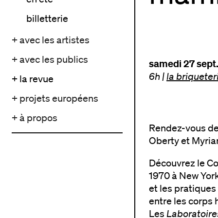
billetterie
+ avec les artistes
+ avec les publics
samedi 27 sept.
6h
|
la briqueter
+ la revue
+ projets européens
+ à propos
Rendez-vous de 
Oberty et Myri
Découvrez le Co
1970 à New York 
et les pratiques
entre les corps
Les
Laboratoires