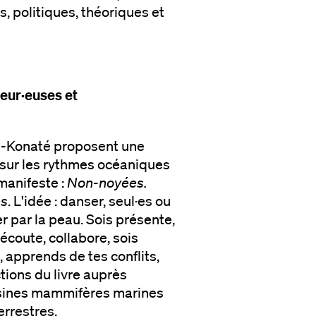
, politiques, théoriques et
eur·euses et
h-Konaté proposent une
 sur les rythmes océaniques
manifeste :
Non-noyées.
es
. L'idée : danser, seul·es ou
er par la peau. Sois présente,
 écoute, collabore, sois
 apprends de tes conflits,
tions du livre auprès
ousines mammifères marines
errestres.