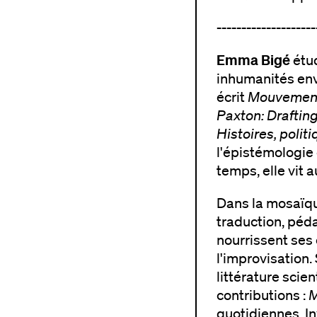
--------------------
Emma Bigé
étud
inhumanités env
écrit
Mouvemente
Paxton: Draftin
Histoires, polit
l'épistémologie 
temps, elle vit a
Dans la mosaïqu
traduction, péd
nourrissent ses
l'improvisation.
littérature scie
contributions :
M
quotidiennes. In