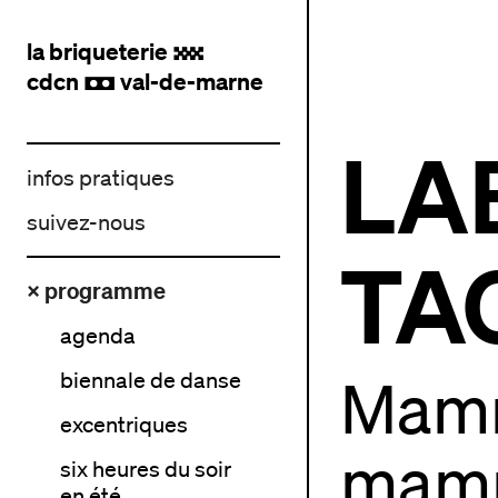
la briqueterie
.
cdcn
val-de-marne
,
LA
infos pratiques
suivez-nous
TA
× programme
agenda
biennale de danse
Mamm
excentriques
mamm
six heures du soir
en été