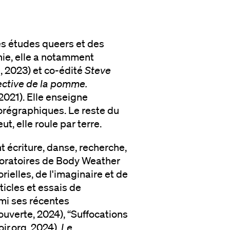
des études queers et des
ie, elle a notamment
 2023) et co-édité
Steve
ctive de la pomme.
, 2021). Elle enseigne
horégraphiques. Le reste du
ut, elle roule par terre.
nt écriture, danse, recherche,
aboratoires de Body Weather
elles, de l'imaginaire et de
ticles et essais de
armi ses récentes
uverte, 2024), “Suffocations
ir.org, 2024),
Le