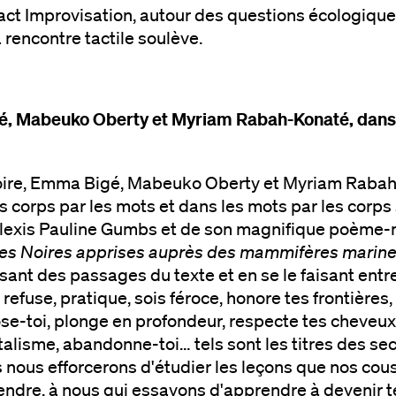
ct Improvisation, autour des questions écologiques
 rencontre tactile soulève.
, Mabeuko Oberty et Myriam Rabah-Konaté, dans
toire, Emma Bigé, Mabeuko Oberty et Myriam Raba
s corps par les mots et dans les mots par les corps
Alexis Pauline Gumbs et de son magnifique poème-
tes Noires apprises auprès des mammifères marin
lisant des passages du texte et en se le faisant entr
, refuse, pratique, sois féroce, honore tes frontières,
se-toi, plonge en profondeur, respecte tes cheveux,
talisme, abandonne-toi… tels sont les titres des sec
 nous efforcerons d'étudier les leçons que nos c
endre, à nous qui essayons d'apprendre à devenir t