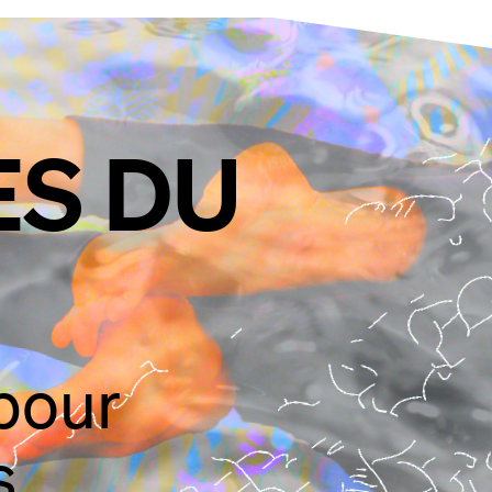
ES DU
pour
s