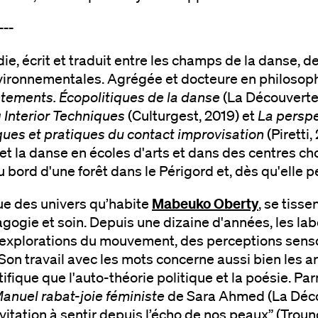
---
ie, écrit et traduit entre les champs de la danse, 
ironnementales. Agrégée et docteure en philosoph
ments. Écopolitiques de la danse
(La Découverte,
g Interior Techniques
(Culturgest, 2019) et
La perspe
iques et pratiques du contact improvisation
(Piretti
et la danse en écoles d'arts et dans des centres c
u bord d'une forêt dans le Périgord et, dès qu'elle pe
Mabeuko Oberty
e des univers qu’habite
, se tisse
agogie et soin. Depuis une dizaine d'années, les l
 explorations du mouvement, des perceptions sensori
 Son travail avec les mots concerne aussi bien les ar
ntifique que l'auto-théorie politique et la poésie. P
anuel rabat-joie féministe
de Sara Ahmed (La Déco
vitation à sentir depuis l’écho de nos peaux” (Trouno