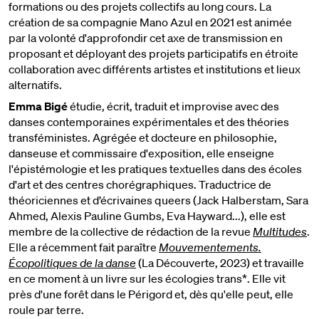
formations ou des projets collectifs au long cours. La
création de sa compagnie Mano Azul en 2021 est animée
par la volonté d'approfondir cet axe de transmission en
proposant et déployant des projets participatifs en étroite
collaboration avec différents artistes et institutions et lieux
alternatifs.
Emma Bigé
étudie, écrit, traduit et improvise avec des
danses contemporaines expérimentales et des théories
transféministes. Agrégée et docteure en philosophie,
danseuse et commissaire d'exposition, elle enseigne
l'épistémologie et les pratiques textuelles dans des écoles
d'art et des centres chorégraphiques. Traductrice de
théoriciennes et d’écrivaines queers (Jack Halberstam, Sara
Ahmed, Alexis Pauline Gumbs, Eva Hayward...), elle est
membre de la collective de rédaction de la revue
Multitudes
.
Elle a récemment fait paraître
Mouvementements.
Écopolitiques de la danse
(La Découverte, 2023) et travaille
en ce moment à un livre sur les écologies trans*. Elle vit
près d'une forêt dans le Périgord et, dès qu'elle peut, elle
roule par terre.