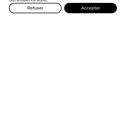
nous suivre
Refuser
Accepter
excentriques
biennale de danse
du Val-de-Marne
archives
artistes associé·e·s
résidences
avec les publics
pratiquer ensemble
de l'école à l'université
prendre soin
aller plus loin
à propos