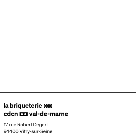
la briqueterie
.
cdcn
val-de-marne
,
17 rue Robert Degert
94400 Vitry-sur-Seine