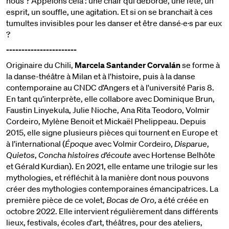
nous ? Appelons cela : une chair qui déborde, une fête, un
esprit, un souffle, une agitation. Et si on se branchait à ces
tumultes invisibles pour les danser et être dansé‧e·s par eux
?
-----------------------
Originaire du Chili,
Marcela Santander Corvalán
se forme à
la danse-théâtre à Milan et à l'histoire, puis à la danse
contemporaine au CNDC d’Angers et à l'université Paris 8.
En tant qu’interprète, elle collabore avec Dominique Brun,
Faustin Linyekula, Julie Nioche, Ana Rita Teodoro, Volmir
Cordeiro, Mylène Benoit et Mickaël Phelippeau. Depuis
2015, elle signe plusieurs pièces qui tournent en Europe et
à l’international (
Époque
avec Volmir Cordeiro,
Disparue
,
Quietos
,
Concha histoires d’écoute
avec Hortense Belhôte
et Gérald Kurdian). En 2021, elle entame une trilogie sur les
mythologies, et réfléchit à la manière dont nous pouvons
créer des mythologies contemporaines émancipatrices. La
première pièce de ce volet,
Bocas de Oro
, a été créée en
octobre 2022. Elle intervient régulièrement dans différents
lieux, festivals, écoles d'art, théâtres, pour des ateliers,