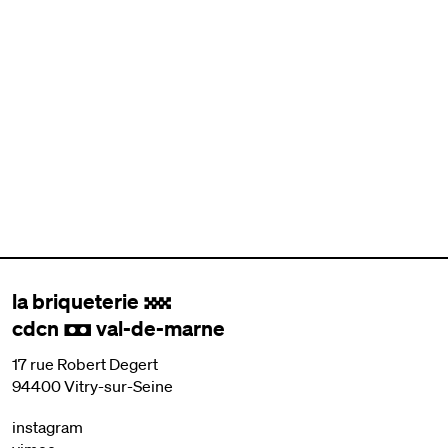
la briqueterie
.
cdcn
val-de-marne
,
17 rue Robert Degert
94400 Vitry-sur-Seine
instagram