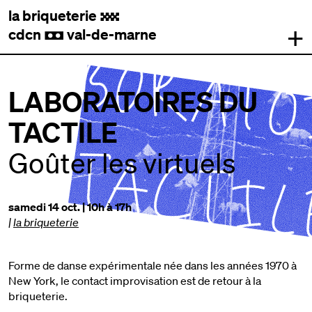
la briqueterie
.
+
cdcn
val-de-marne
,
LABORATOIRES DU
TACTILE
Goûter les virtuels
samedi 14 oct. | 10h à 17h
|
la briqueterie
Forme de danse expérimentale née dans les années 1970 à
New York, le contact improvisation est de retour à la
briqueterie.