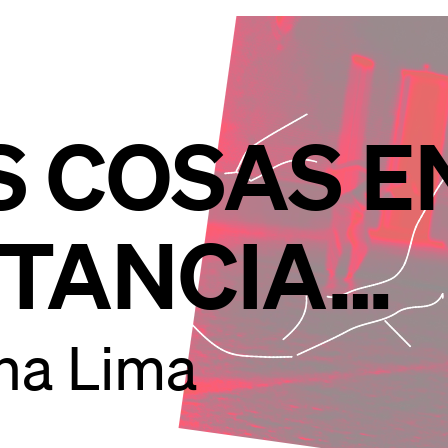
S COSAS E
STANCIA…
na Lima