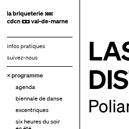
la briqueterie
.
cdcn
val-de-marne
,
LA
infos pratiques
suivez-nous
DI
× programme
agenda
biennale de danse
Polia
excentriques
six heures du soir
en été