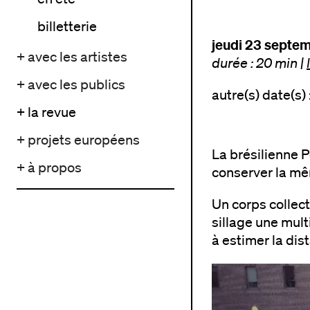
billetterie
jeudi 23 septe
+ avec les artistes
durée : 20 min
|
+ avec les publics
autre(s) date(s) 
+ la revue
+ projets européens
La brésilienne 
+ à propos
conserver la mê
Un corps collect
sillage une mult
à estimer la dis