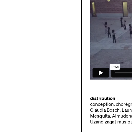
distribution
conception, chorégrap
Cláudia Bosch, Laur
Mesquita, Almudena 
Uzandizaga | musique