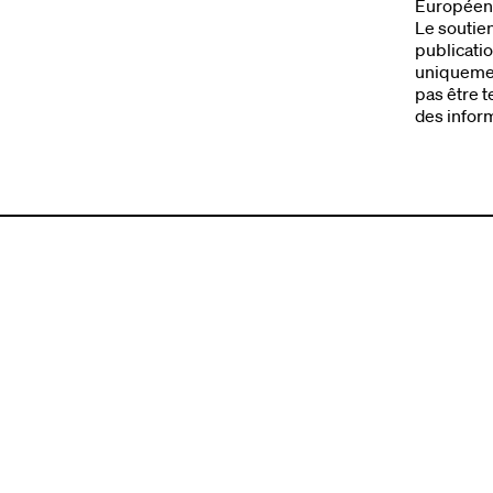
Europée
Le soutie
publicatio
uniquemen
pas être t
des inform