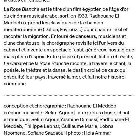
La Rose Blanche
est le titre d'un film égyptien de l'âge d'or
du cinéma musical arabe, sorti en 1933. Radhouane El
Meddeb reprend les classiques de la chanson
méditerranéenne (Dalida, Fayrouz...) pour chanter l'exil et
raconter la migration. Entouré de danseurs, musiciens et
d'une chanteuse, le chorégraphe revisite ici l'univers du
cabaret et invente un spectacle festif, généreux, nostalgique
mais plein d'espoir. Entre passé et présent, fiction et réalité,
Le Cabaret de la Rose Blanche
raconte, à travers le chant, la
poésie, le théâtre et la danse, le destin croisé de ceux qui
ont quitté leur pays, traversé la mer, et fait notre histoire
commune.
conception et chorégraphie : Radhouane El Meddeb |
création musicale : Selim Arjoun | interprètes danse, chant
et musique : Selim Arjoun,Yasmine Dimassi, Radhouane El
Meddeb, Philippe Lebhar, Guillaume Marie, Lobna
Noomene, Sofiane Saadaoui | photo : Héla Ammar