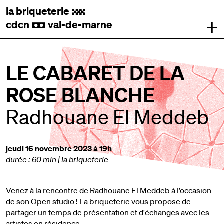
la briqueterie
.
+
cdcn
val-de-marne
,
LE CABARET DE LA
ROSE BLANCHE
Radhouane El Meddeb
jeudi 16 novembre 2023 à 19h
durée : 60 min
|
la briqueterie
Venez à la rencontre de Radhouane El Meddeb à l’occasion
de son Open studio ! La briqueterie vous propose de
partager un temps de présentation et d'échanges avec les
artistes en résidence.