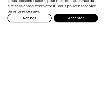
mentions légales et CGV
Nous utilisons 1 cookie pour mesurer l'audience du
politique de protection des données
site sans enregistrer votre IP. Vous pouvez accepter
ou refuser ce suivi.
Refuser
Accepter
infos pratiques
billetterie
nous suivre
excentriques
biennale de danse
du Val-de-Marne
archives