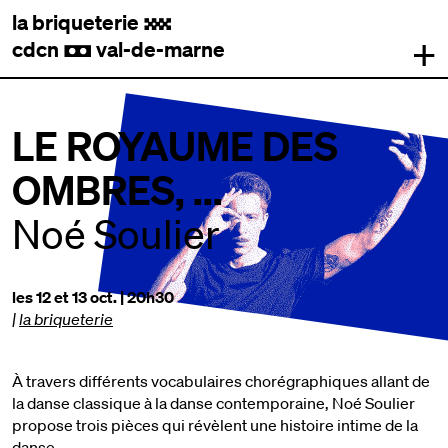
la briqueterie
.
+
cdcn
val-de-marne
,
LE ROYAUME DES
OMBRES, ...
Noé Soulier
les 12 et 13 oct. | 20h30
|
la briqueterie
À travers différents vocabulaires chorégraphiques allant de
la danse classique à la danse contemporaine, Noé Soulier
propose trois pièces qui révèlent une histoire intime de la
danse.