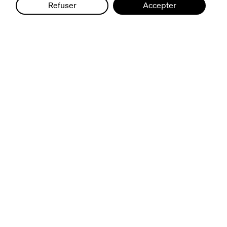
Refuser
Accepter
infos pratiques
billetterie
nous suivre
excentriques
biennale de danse
du Val-de-Marne
archives
artistes associé·e·s
résidences
avec les publics
pratiquer ensemble
de l'école à l'université