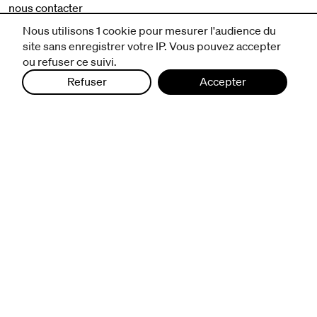
nous contacter
mentions légales et CGV
Nous utilisons 1 cookie pour mesurer l'audience du
politique de protection des données
site sans enregistrer votre IP. Vous pouvez accepter
ou refuser ce suivi.
Refuser
Accepter
infos pratiques
billetterie
nous suivre
excentriques
biennale de danse
du Val-de-Marne