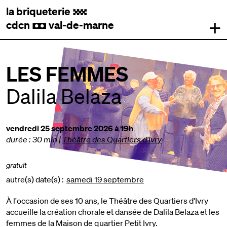
la briqueterie
.
+
cdcn
val-de-marne
,
LES FEMMES
Dalila Belaza
vendredi 25 septembre 2026 à 19h
durée : 30 min
|
Théâtre des Quartiers d'Ivry
gratuit
autre(s) date(s) :
samedi 19 septembre
À l'occasion de ses 10 ans, le Théâtre des Quartiers d'Ivry
accueille la création chorale et dansée de Dalila Belaza et les
femmes de la Maison de quartier Petit Ivry.