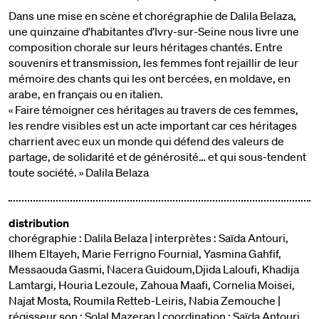
Dans une mise en scène et chorégraphie de Dalila Belaza,
une quinzaine d’habitantes d’Ivry-sur-Seine nous livre une
composition chorale sur leurs héritages chantés. Entre
souvenirs et transmission, les femmes font rejaillir de leur
mémoire des chants qui les ont bercées, en moldave, en
arabe, en français ou en italien.
« Faire témoigner ces héritages au travers de ces femmes,
les rendre visibles est un acte important car ces héritages
charrient avec eux un monde qui défend des valeurs de
partage, de solidarité et de générosité… et qui sous-tendent
toute société. » Dalila Belaza
distribution
chorégraphie : Dalila Belaza | interprètes : Saïda Antouri,
Ilhem Eltayeh, Marie Ferrigno Fournial, Yasmina Gahfif,
Messaouda Gasmi, Nacera Guidoum,Djida Laloufi, Khadija
Lamtargi, Houria Lezoule, Zahoua Maafi, Cornelia Moisei,
Najat Mosta, Roumila Retteb-Leiris, Nabia Zemouche |
régisseur son : Solal Mazeran | coordination : Saïda Antouri