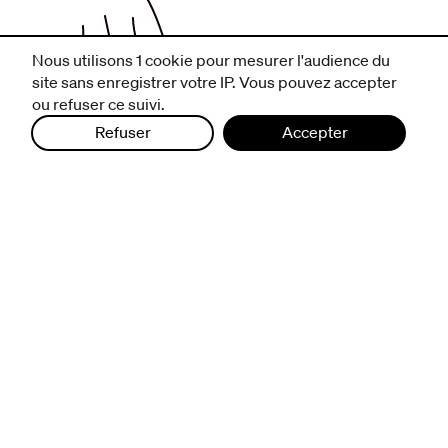
Nous utilisons 1 cookie pour mesurer l'audience du
site sans enregistrer votre IP. Vous pouvez accepter
ou refuser ce suivi.
Refuser
Accepter
infos pratiques
billetterie
nous suivre
excentriques
biennale de danse
du Val-de-Marne
archives
artistes associé·e·s
résidences
avec les publics
pratiquer ensemble