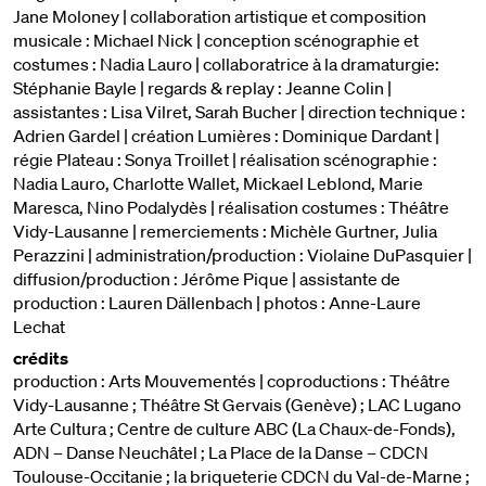
Jane Moloney | collaboration artistique et composition
musicale : Michael Nick | conception scénographie et
costumes : Nadia Lauro | collaboratrice à la dramaturgie:
Stéphanie Bayle | regards & replay : Jeanne Colin |
assistantes : Lisa Vilret, Sarah Bucher | direction technique :
Adrien Gardel | création Lumières : Dominique Dardant |
régie Plateau : Sonya Troillet | réalisation scénographie :
Nadia Lauro, Charlotte Wallet, Mickael Leblond, Marie
Maresca, Nino Podalydès | réalisation costumes : Théâtre
Vidy-Lausanne | remerciements : Michèle Gurtner, Julia
Perazzini | administration/production : Violaine DuPasquier |
diffusion/production : Jérôme Pique | assistante de
production : Lauren Dällenbach | photos : Anne-Laure
Lechat
crédits
production : Arts Mouvementés | coproductions : Théâtre
Vidy-Lausanne ; Théâtre St Gervais (Genève) ; LAC Lugano
Arte Cultura ; Centre de culture ABC (La Chaux-de-Fonds),
ADN – Danse Neuchâtel ; La Place de la Danse – CDCN
Toulouse-Occitanie ; la briqueterie CDCN du Val-de-Marne ;