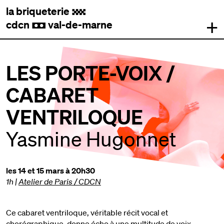
la briqueterie
.
+
cdcn
val-de-marne
,
LES PORTE-VOIX /
CABARET
VENTRILOQUE
Yasmine Hugonnet
les 14 et 15 mars à 20h30
1h
|
Atelier de Paris / CDCN
Ce cabaret ventriloque, véritable récit vocal et
chorégraphique, donne écho à une multitude de voix