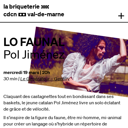
la briqueterie
.
+
cdcn
val-de-marne
,
LO FAUNAL
Pol Jiménez
mercredi 19 mars | 20h
30 min
|
Le Générateur – Gentilly
Claquant des castagnettes tout en bondissant dans ses
baskets, le jeune catalan Pol Jiménez livre un solo éclatant
de grâce et de vélocité.
Il s’inspire de la figure du faune, être mi-homme, mi-animal
pour créer un langage où s’hybride un répertoire de