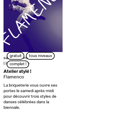
gratuit
tous niveaux
samedi 22 mars | 15h à 17h
| la briqueterie
complet !
Atelier stylé !
Flamenco
La briqueterie vous ouvre ses
portes le samedi après-midi
pour découvrir trois styles de
danses célébrées dans la
biennale.