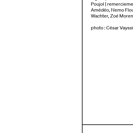
Poujol | remercieme
Amédéo, Nemo Flour
Wachter, Zoé More
photo :
César Vayss