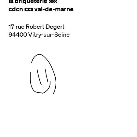
la briqueterie
.
cdcn
val-de-marne
,
17 rue Robert Degert
94400 Vitry-sur-Seine