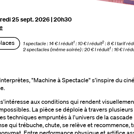
dredi 25 sept. 2026 | 20h30
ie
places
1
2
1 spectacle : 14 € l réduit
: 10 € l réduit
: 8 € l tarif réd
1
2 spectacles (même soirée) : 20 € l réduit
: 16 € l réd
interprètes, "Machine à Spectacle" s’inspire du ciné
e.
s’intéresse aux conditions qui rendent visuellemen
possibles. La pièce se déploie à travers plusieurs 
tes techniques empruntés à l'univers de la cascade 
se qui trébuche, chute, se relève et recommence, t
nonymat. Entre performance physique et artifice assu