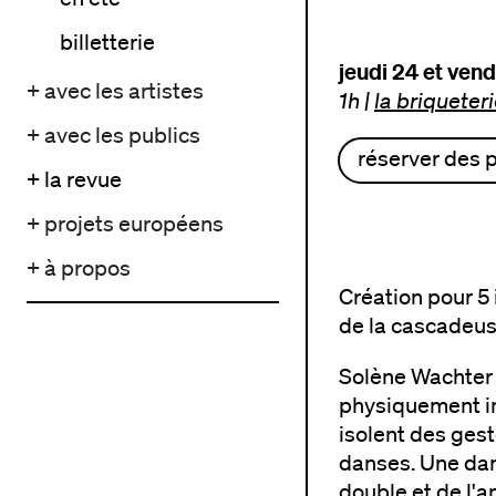
billetterie
jeudi 24 et ven
+ avec les artistes
1h
|
la briqueter
+ avec les publics
réserver des 
+ la revue
+ projets européens
+ à propos
Création pour 5 
de la cascadeus
Solène Wachter 
physiquement im
isolent des ges
danses. Une dan
double et de l'a