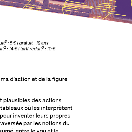
3
uit
: 5 € l gratuit –12 ans
2
3
uit
: 14 € l tarif réduit
: 10 €
ma d’action et de la figure
t plausibles des actions
tableaux où les interprètent
pour inventer leurs propres
raversée par les notions du
mé, entre le vrai et le