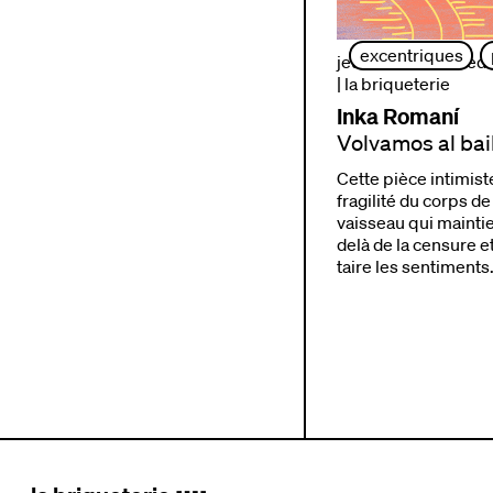
excentriques
jeudi 24 et vendredi
| la briqueterie
Inka Romaní
Volvamos al bai
Cette pièce intimist
fragilité du corps d
vaisseau qui maintien
delà de la censure et
taire les sentiments