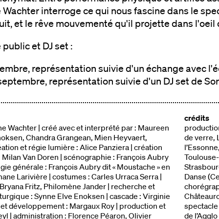
 Wachter interroge ce qui nous fascine dans le spe
ruit, et le rêve mouvementé qu'il projette dans l'oei
public et DJ set :
embre, représentation suivie d'un échange avec l'é
eptembre, représentation suivie d'un DJ set de Sor
crédits
e Wachter | créé avec et interprété par : Maureen
productio
Enoksen, Chandra Grangean, Mien Heyvaert,
de verre,
tion et régie lumière : Alice Panziera | création
l’Essonne
: Milan Van Doren | scénographie : François Aubry
Toulouse-
régie générale : François Aubry dit « Moustache » en
Strasbour
ne Larivière | costumes : Carles Urraca Serra |
Danse (Ce
 Bryana Fritz, Philomène Jander | recherche et
chorégrap
turgique : Synne Elve Enoksen | cascade : Virginie
Châteaurou
 et développement : Margaux Roy | production et
spectacle 
eyl | administration : Florence Péaron, Olivier
de l’Agglo