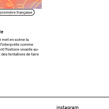
première française
 25 sept. 2026 | 19h
le
e met en scène la
e l’interprète comme
t l’histoire vivante au-
 des tentatives de faire
.
instagram