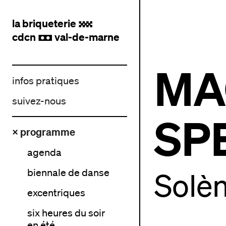
la briqueterie
.
cdcn
val-de-marne
,
MA
infos pratiques
suivez-nous
SP
× programme
agenda
biennale de danse
Solè
excentriques
six heures du soir
en été