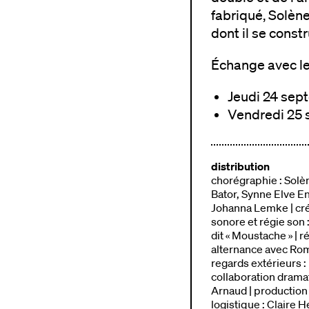
fabriqué, Solène
dont il se const
Échange avec le 
Jeudi 24 sept
Vendredi 25 s
distribution
chorégraphie : Solèn
Bator, Synne Elve 
Johanna Lemke | créa
sonore et régie son 
dit « Moustache » | 
alternance avec Roma
regards extérieurs :
collaboration drama
Arnaud | production
logistique : Claire H